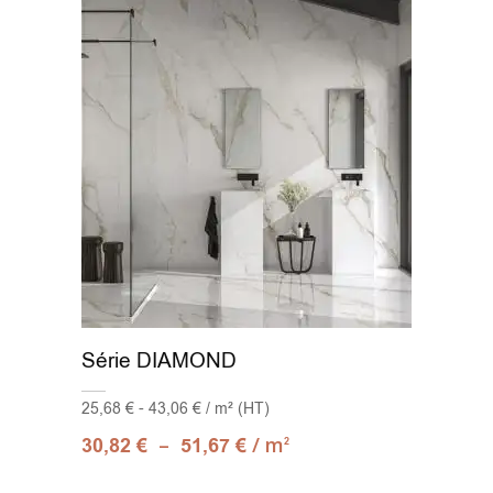
Série DIAMOND
25,68 € - 43,06 € / m² (HT)
–
/ m
30,82
€
51,67
€
2