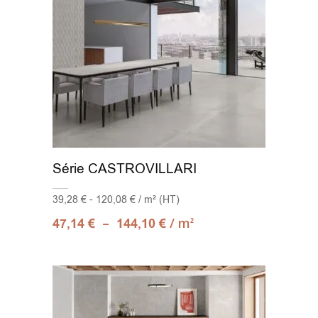
Série CASTROVILLARI
39,28 € - 120,08 € / m² (HT)
–
/ m
47,14
€
144,10
€
2