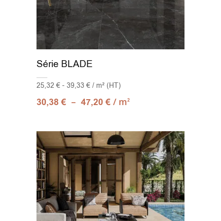
Série BLADE
25,32 € - 39,33 € / m² (HT)
–
/ m
30,38
€
47,20
€
2