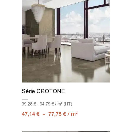
Série CROTONE
39,28 € - 64,79 € / m² (HT)
–
/ m
47,14
€
77,75
€
2