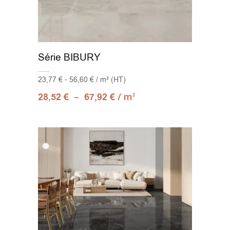
Série BIBURY
23,77 € - 56,60 € / m² (HT)
–
/ m
28,52
€
67,92
€
2