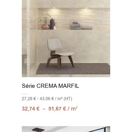
Série CREMA MARFIL
27,28 € - 43,06 € / m² (HT)
–
/ m
32,74
€
51,67
€
2