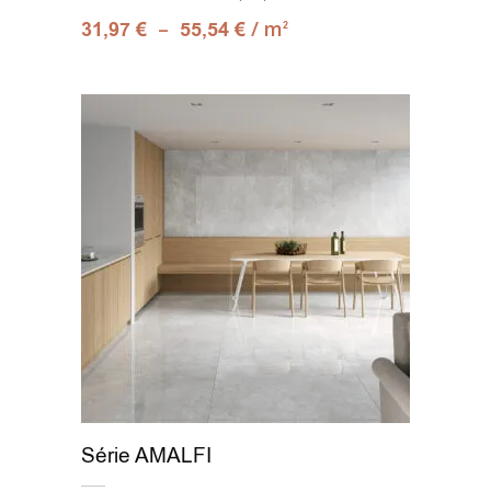
–
/ m
31,97
€
55,54
€
2
Série AMALFI