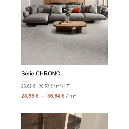
Série CHRONO
23,82 € - 30,53 € / m² (HT)
–
/ m
28,58
€
36,64
€
2