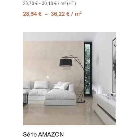
23,78 € - 30,18 € / m² (HT)
–
/ m
28,54
€
36,22
€
2
Série AMAZON