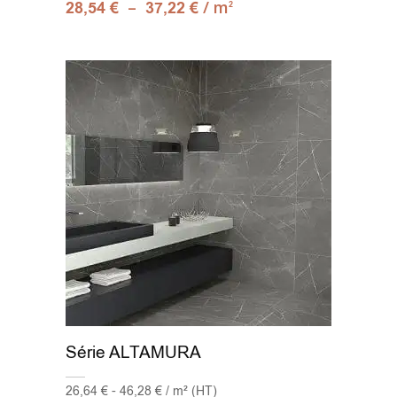
–
/ m
28,54
€
37,22
€
2
Série ALTAMURA
26,64 € - 46,28 € / m² (HT)