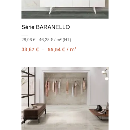
Série BARANELLO
28,06 € - 46,28 € / m² (HT)
–
/ m
33,67
€
55,54
€
2