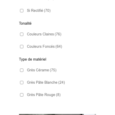
Métro
(1)
Si Rectifié
(70)
32x90
(2)
Tonalité
33.3x90
(7)
Couleurs Claires
(76)
33.3x100
(2)
Couleurs Foncés
(64)
33.3x100 Decor
(1)
Type de matériel
37.5x75
(4)
Grès Cérame
(75)
37X75
(1)
Grès Pâte Blanche
(24)
40x120
(2)
Grès Pâte Rouge
(8)
45.2x45.2
(1)
45x45
(9)