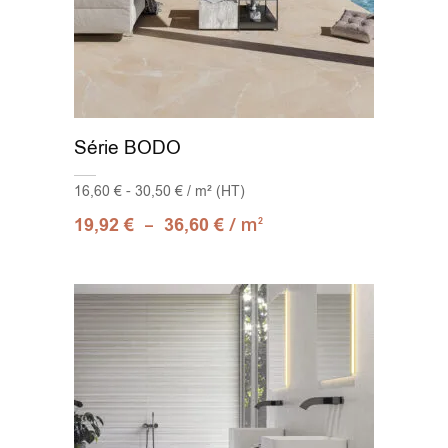
Série BODO
16,60 € - 30,50 € / m² (HT)
–
/ m
19,92
€
36,60
€
2