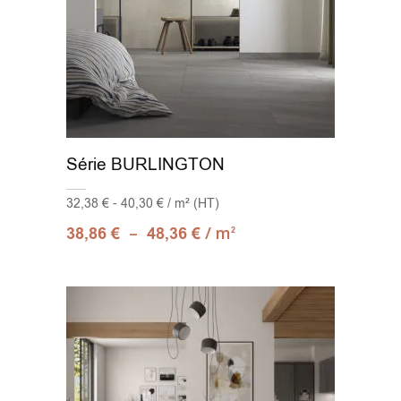
Série BURLINGTON
32,38 € - 40,30 € / m² (HT)
–
/ m
38,86
€
48,36
€
2