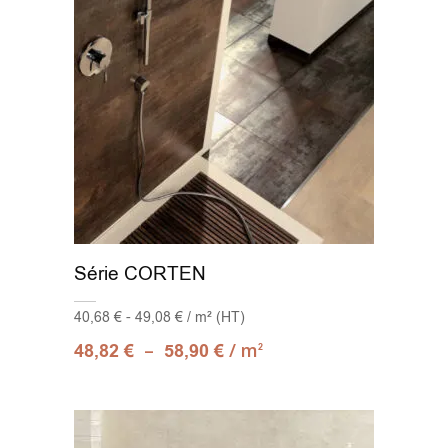
Série CORTEN
40,68 € - 49,08 € / m² (HT)
–
/ m
48,82
€
58,90
€
2