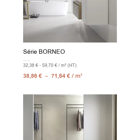
Série BORNEO
32,38 € - 59,70 € / m² (HT)
–
/ m
38,86
€
71,64
€
2