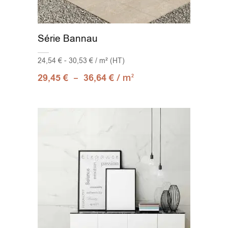
Série Bannau
24,54 € - 30,53 € / m² (HT)
–
/ m
29,45
€
36,64
€
2