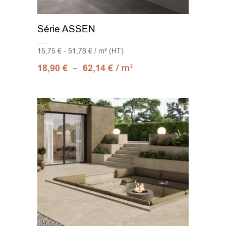
Série ASSEN
15,75 € - 51,78 € / m² (HT)
–
/ m
18,90
€
62,14
€
2