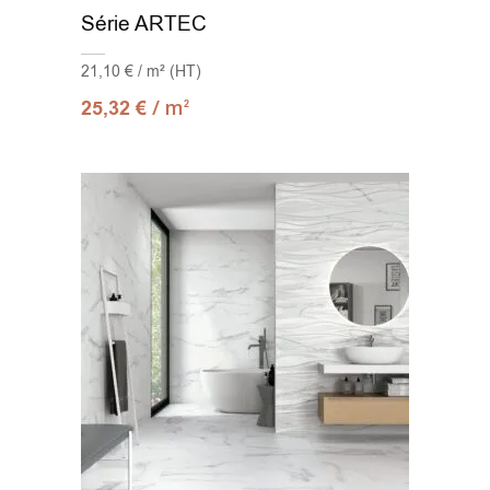
Série ARTEC
21,10 € / m² (HT)
/ m
25,32
€
2