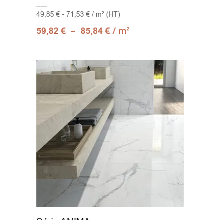
49,85 € - 71,53 € / m² (HT)
–
/ m
59,82
€
85,84
€
2