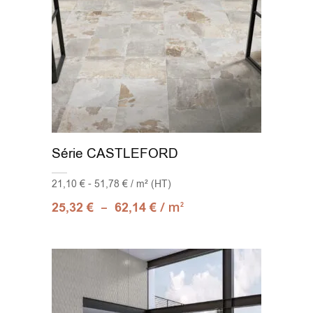
Série CASTLEFORD
21,10 € - 51,78 € / m² (HT)
–
/ m
25,32
€
62,14
€
2