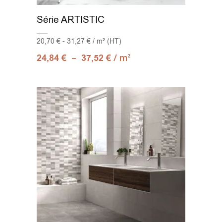
Série ARTISTIC
20,70 € - 31,27 € / m² (HT)
–
/ m
24,84
€
37,52
€
2