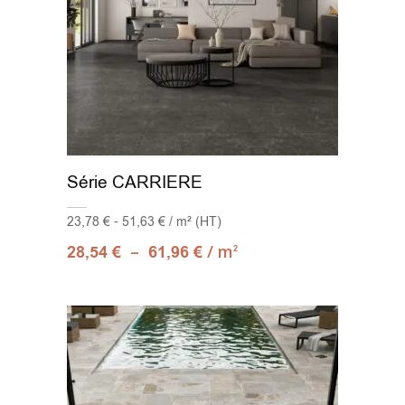
Série CARRIERE
23,78 € - 51,63 € / m² (HT)
–
/ m
28,54
€
61,96
€
2