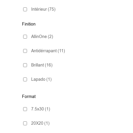
Intérieur
(75)
Finition
AllinOne
(2)
Antidérrapant
(11)
Brillant
(16)
Lapado
(1)
Mate
(67)
Format
Natural
(2)
7.5x30
(1)
Poli (Ultra-Brillant)
(13)
20X20
(1)