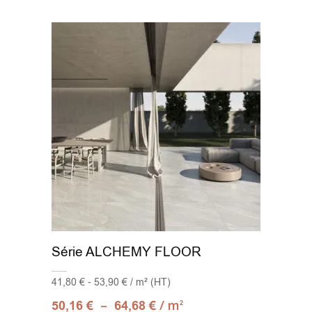
Série ALCHEMY FLOOR
41,80 € - 53,90 € / m² (HT)
–
/ m
50,16
€
64,68
€
2