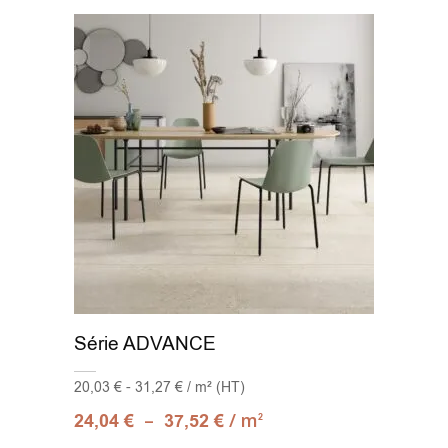
75x75
(15)
75x150
(2)
90x90
(11)
100x100
(31)
100x100 - 20mm
(2)
100x100 C3
(1)
120x120
(7)
Série ADVANCE
Mosaic 30x30
(1)
20,03 € - 31,27 € / m² (HT)
–
/ m
24,04
€
37,52
€
2