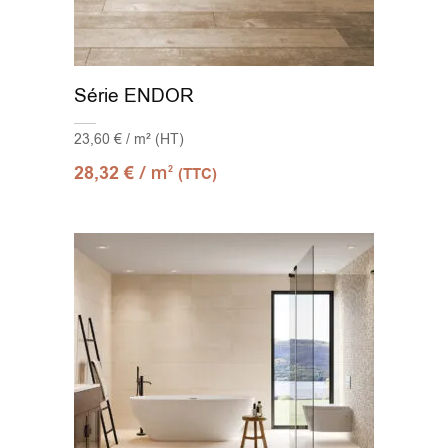
Série ENDOR
23,60 € / m² (HT)
/ m
28,32
€
2
(TTC)