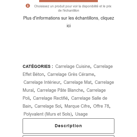
Choisissez un produit pour voir la disponibilité et le prix
de l'échantillon
Alternative:
Plus d'informations sur les échantillons, cliquez
ici
CATÉGORIES :
Carrelage Cuisine
,
Carrelage
Effet Béton
,
Carrelage Grès Cérame
,
Carrelage Intérieur
,
Carrelage Mat
,
Carrelage
Mural
,
Carrelage Pâte Blanche
,
Carrelage
Poli
,
Carrelage Rectifié
,
Carrelage Salle de
Bain
,
Carrelage Sol
,
Marque Cifre
,
Offre 78
,
Polyvalent (Murs et Sols)
,
Usage
Description