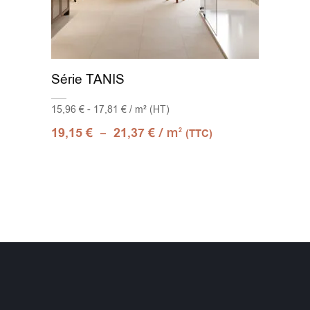
Série TANIS
15,96 € - 17,81 € / m² (HT)
–
/ m
19,15
€
21,37
€
2
(TTC)