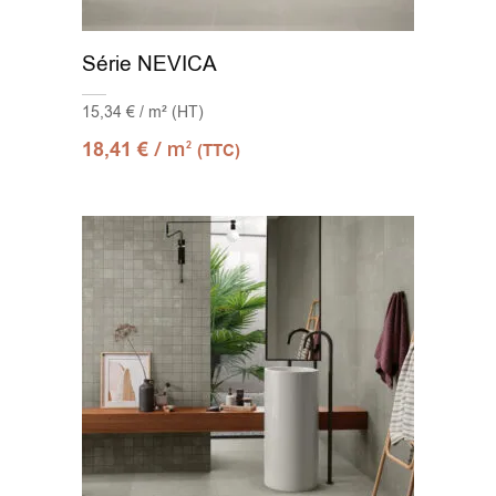
Série NEVICA
15,34 € / m² (HT)
/ m
18,41
€
2
(TTC)