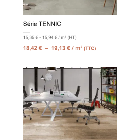
Série TENNIC
15,35 € - 15,94 € / m² (HT)
–
/ m
18,42
€
19,13
€
2
(TTC)