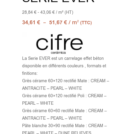
28,84 € - 43,06 € / m² (HT)
–
/ m
34,61
€
51,67
€
2
(TTC)
La Serie EVER est un carrelage effet béton
disponible en différents couleurs , formats et
finitions:
Grès cérame 60×120 rectifié Mate : CREAM –
ANTRACITE – PEARL – WHITE
Grès cérame 60×120 rectifié Poli : CREAM –
PEARL – WHITE
Grès cérame 60×60 rectifié Mate : CREAM –
ANTRACITE – PEARL – WHITE
Pâte blanche 30×90 rectifié Mate : CREAM –
PEARL – WHITE – DUNE RELIEVES