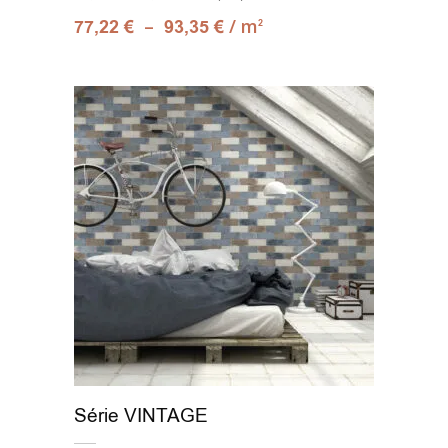
–
/ m
77,22
€
93,35
€
2
Série VINTAGE