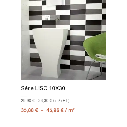
Série LISO 10X30
29,90 € - 38,30 € / m² (HT)
–
/ m
35,88
€
45,96
€
2