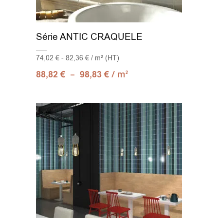
Série ANTIC CRAQUELE
74,02 € - 82,36 € / m² (HT)
–
/ m
88,82
€
98,83
€
2