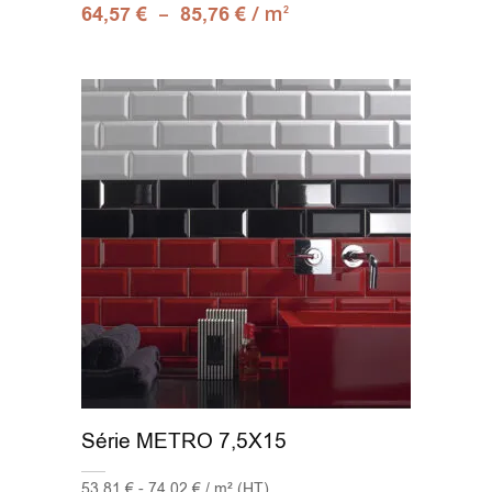
–
/ m
64,57
€
85,76
€
2
Série METRO 7,5X15
53,81 € - 74,02 € / m² (HT)