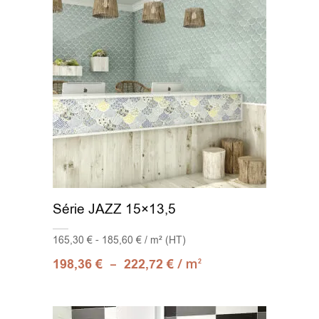
Série JAZZ 15×13,5
165,30 € - 185,60 € / m² (HT)
–
/ m
198,36
€
222,72
€
2