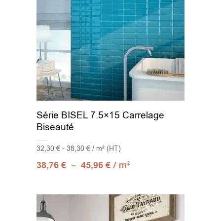
Série BISEL 7.5×15 Carrelage
Biseauté
32,30 € - 38,30 € / m² (HT)
–
/ m
38,76
€
45,96
€
2