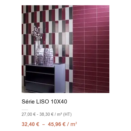
Série LISO 10X40
27,00 € - 38,30 € / m² (HT)
–
/ m
32,40
€
45,96
€
2