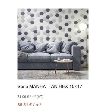
Série MANHATTAN HEX 15×17
71,09 € / m² (HT)
/ m
85,31
€
2