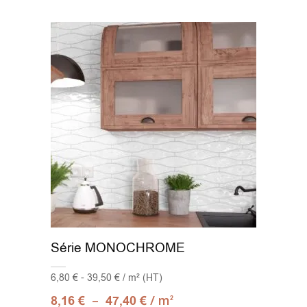
Série MONOCHROME
6,80 € - 39,50 € / m² (HT)
–
/ m
8,16
€
47,40
€
2