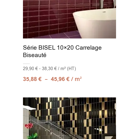
Série BISEL 10×20 Carrelage
Biseauté
29,90 € - 38,30 € / m² (HT)
–
/ m
35,88
€
45,96
€
2