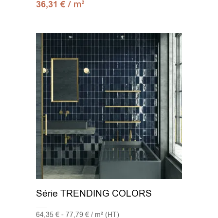
/ m
36,31
€
2
Série TRENDING COLORS
64,35 € - 77,79 € / m² (HT)