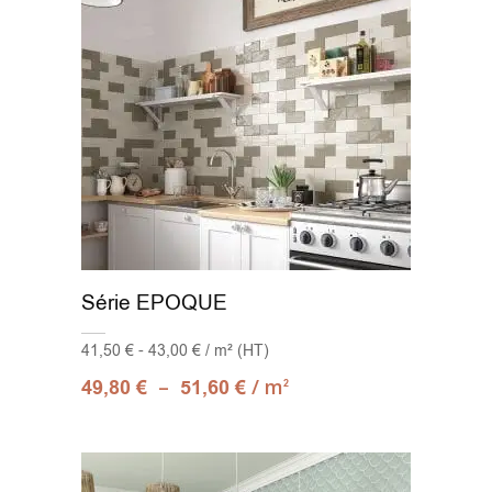
Série EPOQUE
41,50 € - 43,00 € / m² (HT)
–
/ m
49,80
€
51,60
€
2