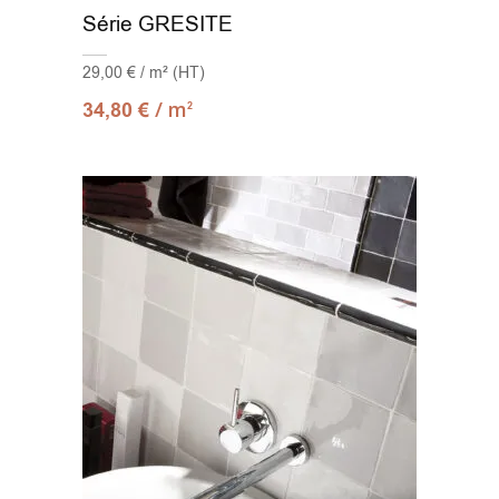
Série GRESITE
29,00 € / m² (HT)
/ m
34,80
€
2