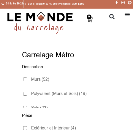
01 87 65 36 21
Lundi-Jeudi 9:30-16:30 et Vendredi 9:30-14:00
0
Carrelage Métro
Destination
Murs
(52)
Polyvalent (Murs et Sols)
(19)
Sols
(23)
Pièce
Extérieur et Intérieur
(4)