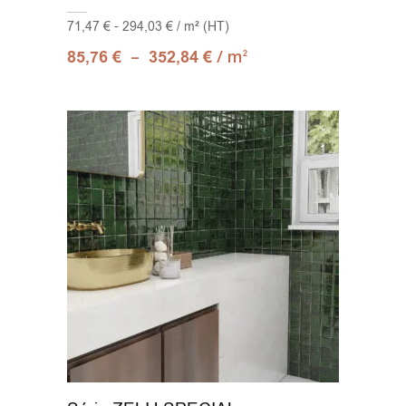
71,47 € - 294,03 € / m² (HT)
–
/ m
85,76
€
352,84
€
2