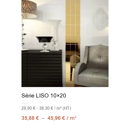
Série LISO 10×20
29,90 € - 38,30 € / m² (HT)
–
/ m
35,88
€
45,96
€
2