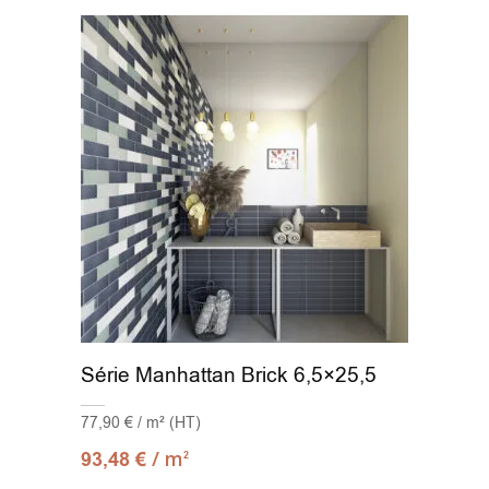
Série Manhattan Brick 6,5×25,5
77,90 € / m² (HT)
/ m
93,48
€
2