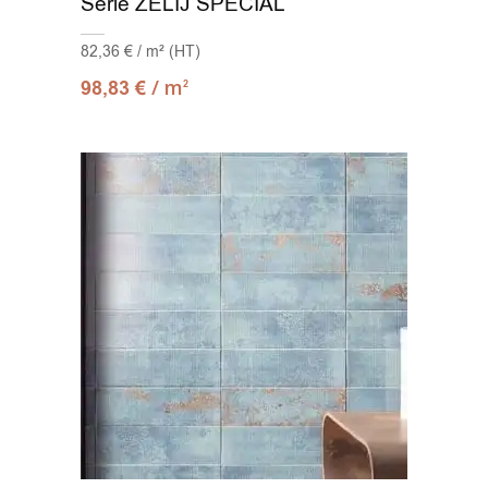
Série ZELIJ SPECIAL
82,36 € / m² (HT)
/ m
98,83
€
2