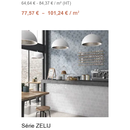
64,64 € - 84,37 € / m² (HT)
–
/ m
77,57
€
101,24
€
2
Série ZELIJ