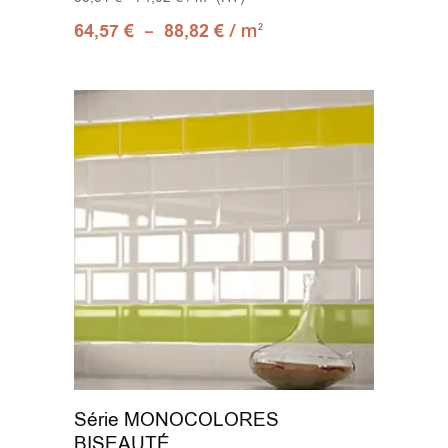
–
/ m
64,57
€
88,82
€
2
Série MONOCOLORES
BISEAUTÉ