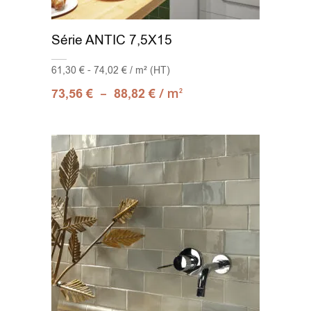
Série ANTIC 7,5X15
61,30 € - 74,02 € / m² (HT)
–
/ m
73,56
€
88,82
€
2