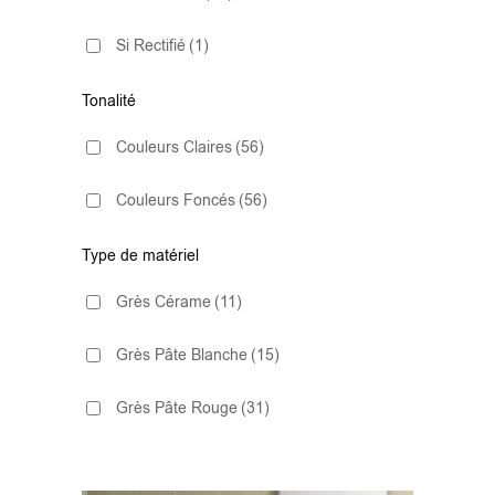
Imitation Pierre
(2)
Si Rectifié
(1)
10x30.5
(1)
Métro
(50)
Tonalité
10x40
(1)
Couleurs Claires
(56)
13.2x13.2
(1)
Couleurs Foncés
(56)
13x13
(5)
Type de matériel
15,2×17,2
(1)
Grès Cérame
(11)
15x13,5
(1)
Grès Pâte Blanche
(15)
15x15
(1)
Grès Pâte Rouge
(31)
15x17 Hex
(2)
20X20
(2)