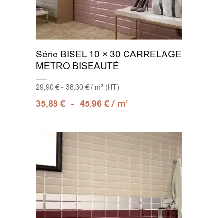
Série BISEL 10 × 30 CARRELAGE
METRO BISEAUTÉ
29,90 € - 38,30 € / m² (HT)
–
/ m
35,88
€
45,96
€
2