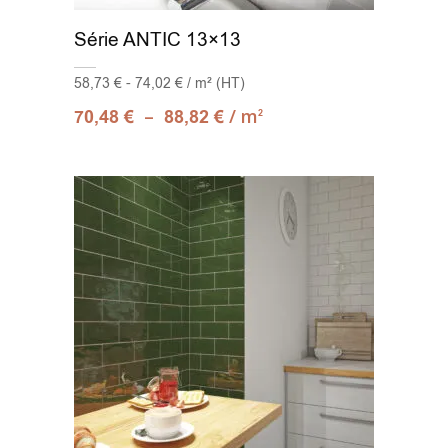
Série ANTIC 13×13
58,73 € - 74,02 € / m² (HT)
–
/ m
70,48
€
88,82
€
2