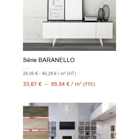
Série BARANELLO
28,06 € - 46,28 € / m² (HT)
–
/ m
33,67
€
55,54
€
2
(TTC)