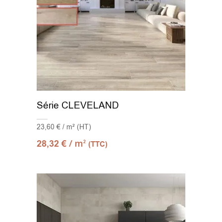
Série CLEVELAND
23,60 € / m² (HT)
/ m
28,32
€
2
(TTC)