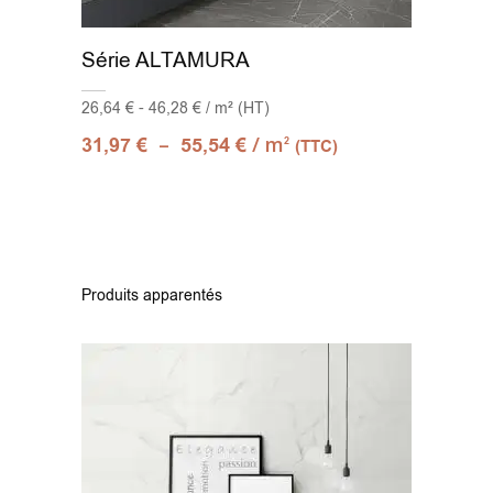
Série ALTAMURA
26,64 € - 46,28 € / m² (HT)
–
/ m
31,97
€
55,54
€
2
(TTC)
Produits apparentés