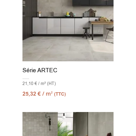
Série ARTEC
21,10 € / m² (HT)
/ m
25,32
€
2
(TTC)