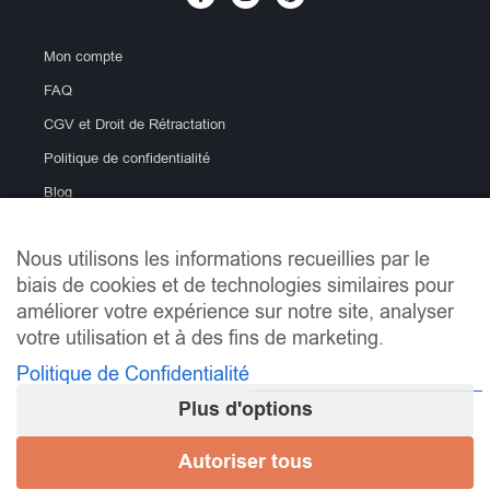
Mon compte
FAQ
CGV et Droit de Rétractation
Politique de confidentialité
Blog
Nous utilisons les informations recueillies par le
biais de cookies et de technologies similaires pour
améliorer votre expérience sur notre site, analyser
votre utilisation et à des fins de marketing.
Politique de Confidentialité
info@lemondeducarrelage.fr | Copyright © Le Monde du
Carrelage
Plus d'options
Mentions Légales
Autoriser tous
Mes préférences de consentement