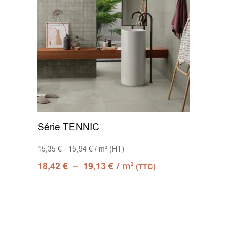
Série TENNIC
15,35 € - 15,94 € / m² (HT)
–
/ m
18,42
€
19,13
€
2
(TTC)