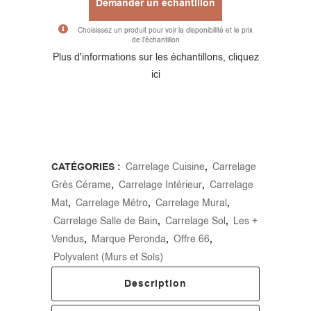
Demander un échantillon
Choisissez un produit pour voir la disponibilité et le prix
de l'échantillon
Alternative:
Plus d'informations sur les échantillons, cliquez
ici
CATÉGORIES :
Carrelage Cuisine
,
Carrelage
Grès Cérame
,
Carrelage Intérieur
,
Carrelage
Mat
,
Carrelage Métro
,
Carrelage Mural
,
Carrelage Salle de Bain
,
Carrelage Sol
,
Les +
Vendus
,
Marque Peronda
,
Offre 66
,
Polyvalent (Murs et Sols)
Description