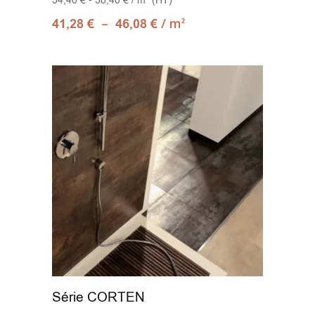
34,40 € - 38,40 € / m² (HT)
–
/ m
41,28
€
46,08
€
2
Série CORTEN