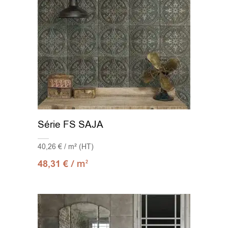
Série FS SAJA
40,26 € / m² (HT)
/ m
48,31
€
2