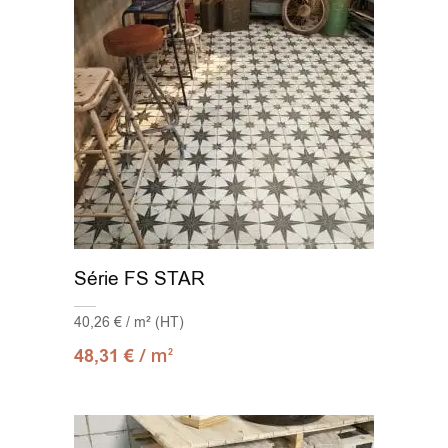
Série FS STAR
40,26 € / m² (HT)
/ m
48,31
€
2