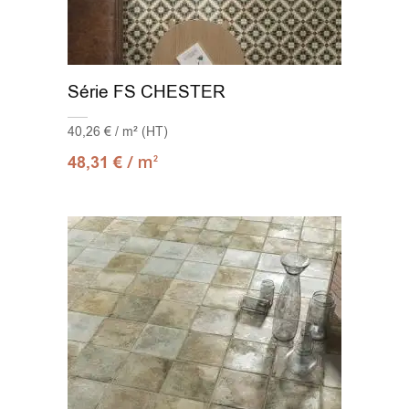
Série FS CHESTER
40,26 € / m² (HT)
/ m
48,31
€
2