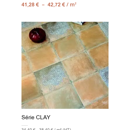
–
/ m
41,28
€
42,72
€
2
Série CLAY