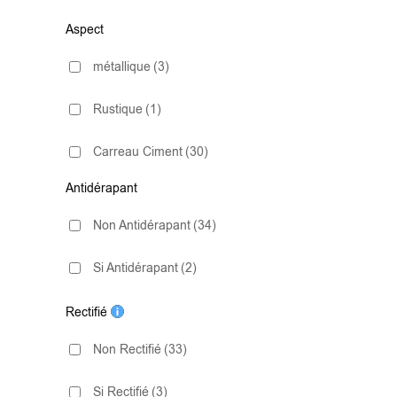
Aspect
20x40
(3)
métallique
(3)
20x40 Decor
(1)
Rustique
(1)
22.3x22.3
(3)
Carreau Ciment
(30)
25x75
(1)
Antidérapant
Effet Béton
(4)
30x60
(1)
Non Antidérapant
(34)
Hexagonal
(4)
30x75
(1)
Si Antidérapant
(2)
Imitation Pierre
(1)
30x90
(1)
Rectifié
Marbre
(1)
33.3x100
(1)
Non Rectifié
(33)
Métro
(3)
33x33
(7)
Si Rectifié
(3)