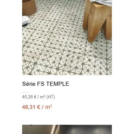
Série FS TEMPLE
40,26 € / m² (HT)
/ m
48,31
€
2