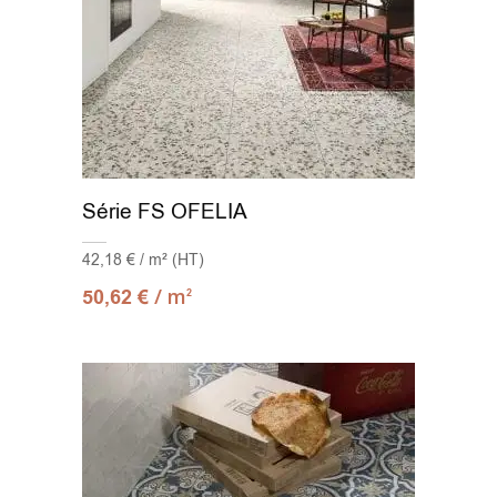
Série FS OFELIA
42,18 € / m² (HT)
/ m
50,62
€
2