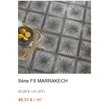
Série FS MARRAKECH
40,26 € / m² (HT)
/ m
48,31
€
2