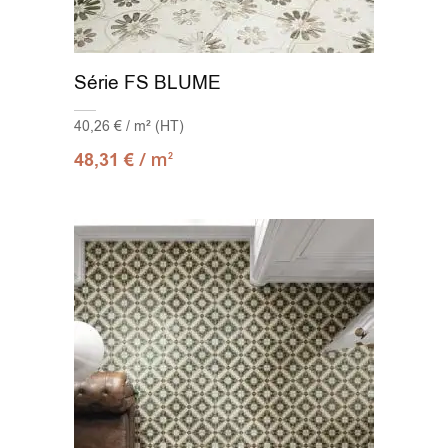
Série FS BLUME
40,26 € / m² (HT)
/ m
48,31
€
2