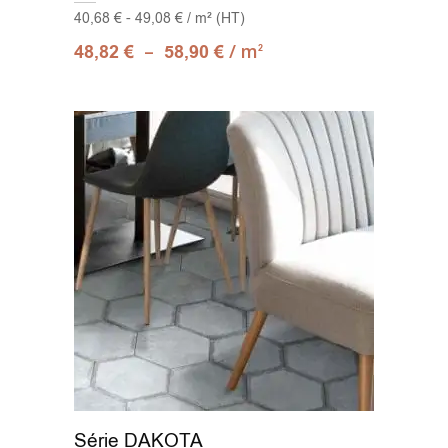
40,68 € - 49,08 € / m² (HT)
–
/ m
48,82
€
58,90
€
2
Série DAKOTA