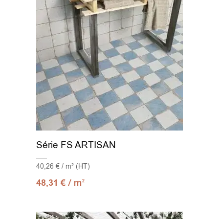
Série FS ARTISAN
40,26 € / m² (HT)
/ m
48,31
€
2