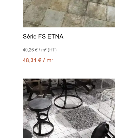
Série FS ETNA
40,26 € / m² (HT)
/ m
48,31
€
2