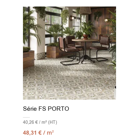
Série FS PORTO
40,26 € / m² (HT)
/ m
48,31
€
2