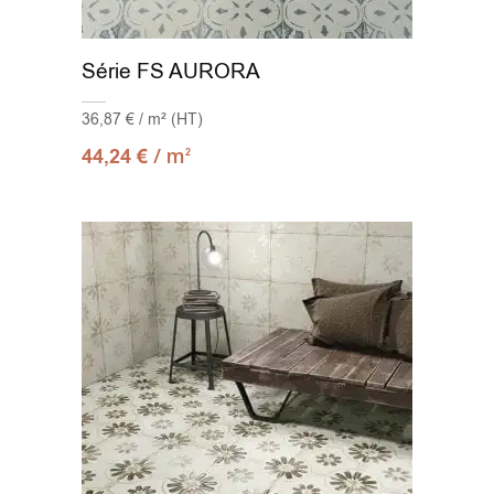
Série FS AURORA
36,87 € / m² (HT)
/ m
44,24
€
2