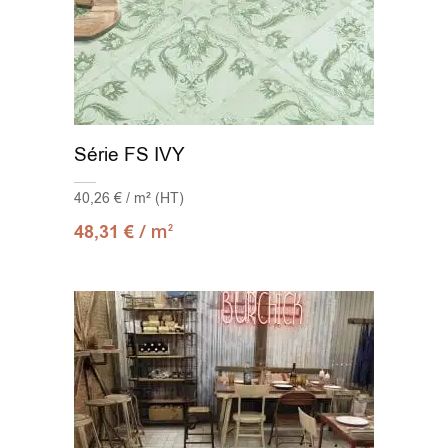
Série FS IVY
40,26 € / m² (HT)
/ m
48,31
€
2