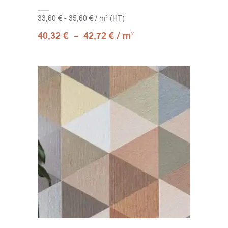
33,60 € - 35,60 € / m² (HT)
–
/ m
40,32
€
42,72
€
2