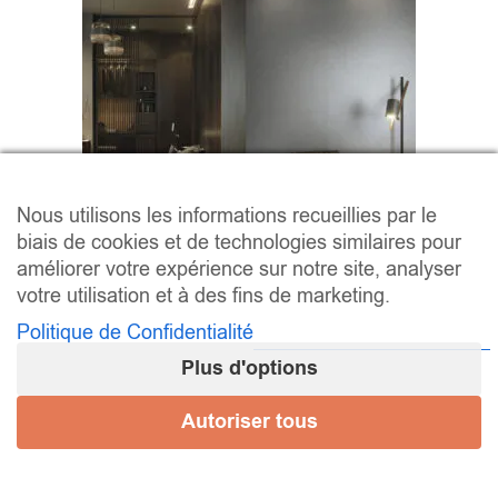
Nous utilisons les informations recueillies par le
biais de cookies et de technologies similaires pour
améliorer votre expérience sur notre site, analyser
votre utilisation et à des fins de marketing.
Série GRANITE
Politique de Confidentialité
Plus d'options
24,12 € - 36,00 € / m² (HT)
–
/ m
28,94
€
43,20
€
2
Autoriser tous