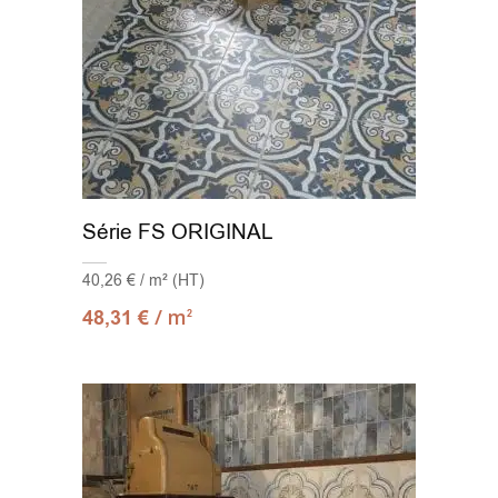
Série FS ORIGINAL
40,26 € / m² (HT)
/ m
48,31
€
2