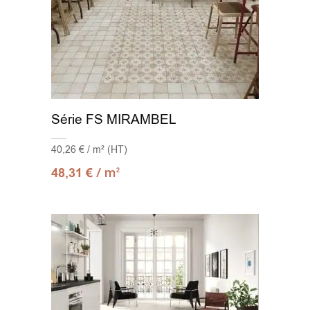
Série FS MIRAMBEL
40,26 € / m² (HT)
/ m
48,31
€
2