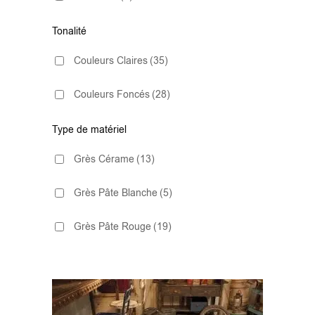
45.2x45.2
(2)
Tonalité
45x45
(13)
Couleurs Claires
(35)
60x60
(2)
Couleurs Foncés
(28)
60x120
(3)
Type de matériel
75x75
(2)
Grès Cérame
(13)
Grès Pâte Blanche
(5)
Grès Pâte Rouge
(19)