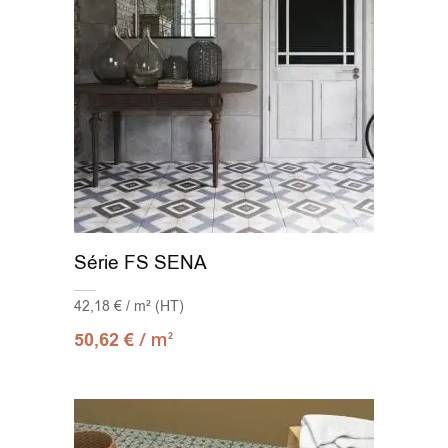
Série FS SENA
42,18 € / m² (HT)
/ m
50,62
€
2