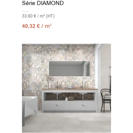
Série DIAMOND
33,60 € / m² (HT)
/ m
40,32
€
2