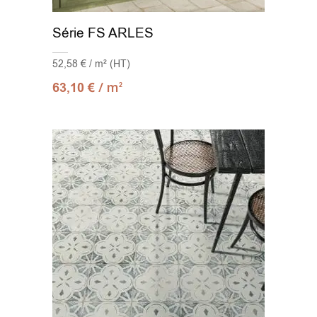
Série FS ARLES
52,58 € / m² (HT)
/ m
63,10
€
2