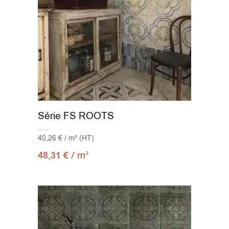
Série FS ROOTS
40,26 € / m² (HT)
/ m
48,31
€
2