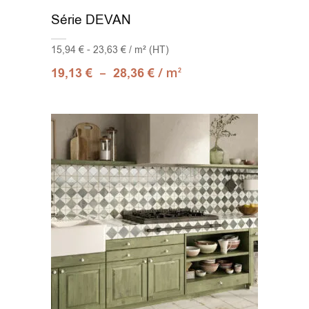
Série DEVAN
15,94 € - 23,63 € / m² (HT)
–
/ m
19,13
€
28,36
€
2