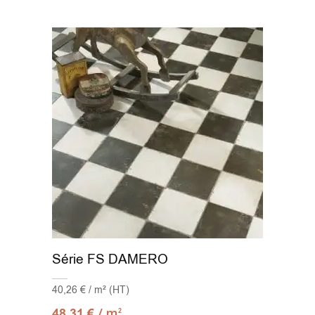
Série FS DAMERO
40,26 € / m² (HT)
/ m
48,31
€
2