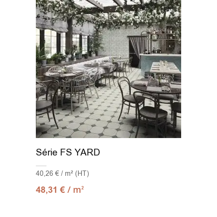
Série FS YARD
40,26 € / m² (HT)
/ m
48,31
€
2