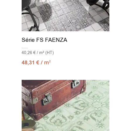
Série FS FAENZA
40,26 € / m² (HT)
/ m
48,31
€
2