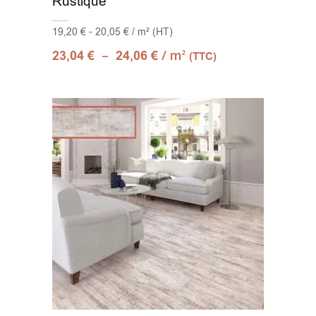
Rustique
19,20 € - 20,05 € / m² (HT)
–
/ m
23,04
€
24,06
€
2
(TTC)