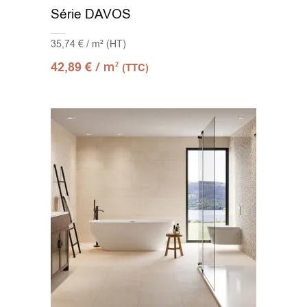
Série DAVOS
35,74 € / m² (HT)
/ m
42,89
€
2
(TTC)