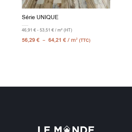
Série UNIQUE
46,91 € - 53,51 € / m² (HT)
–
/ m
56,29
€
64,21
€
2
(TTC)