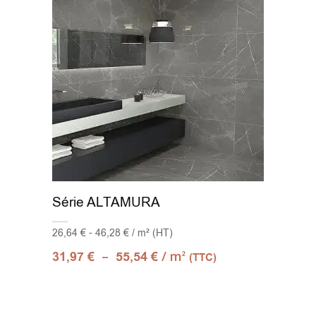
Série ALTAMURA
26,64 € - 46,28 € / m² (HT)
–
/ m
31,97
€
55,54
€
2
(TTC)