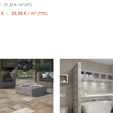
 - 21,32 € / m² (HT)
–
/ m
7
€
25,58
€
2
(TTC)