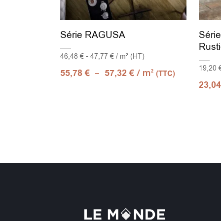
Série RAGUSA
Séri
Rust
46,48 € - 47,77 € / m² (HT)
19,20 €
–
/ m
55,78
€
57,32
€
2
(TTC)
23,0