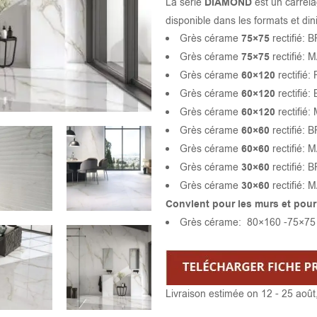
La série
DIAMOND
est un carrel
disponible dans les formats et din
Grès cérame
75×75
rectifié:
Grès cérame
75×75
rectifié: 
Grès cérame
60×120
rectifié: 
Grès cérame
60×120
rectifié
Grès cérame
60×120
rectifié:
Grès cérame
60×60
rectifié:
Grès cérame
60×60
rectifié: 
Grès cérame
30×60
rectifié:
Grès cérame
30×60
rectifié: 
Convient pour les murs et pour
Grès cérame: 80×160 -75×75
Livraison estimée on 12 - 25 août