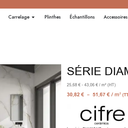
Carrelage
Plinthes
Échantillons
Accessoires
SÉRIE DI
25,68 € - 43,06 € / m² (HT)
–
/ m
30,82
€
51,67
€
2
(T