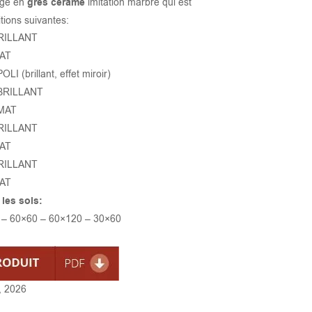
age en
grès cérame
imitation marbre qui est
itions suivantes:
 BRILLANT
MAT
POLI (brillant, effet miroir)
: BRILLANT
 MAT
 BRILLANT
MAT
 BRILLANT
MAT
 les sols
:
 – 60×60 – 60×120 – 30×60
, 2026