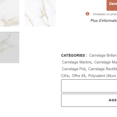
Dema
Choisissez un produit
Plus d'informatio
CATÉGORIES :
Carrelage Brillan
Carrelage Marbre
,
Carrelage Ma
Carrelage Poli
,
Carrelage Rectifi
Cifre
,
Offre 48
,
Polyvalent (Murs 
Addi