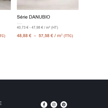
Série DANUBIO
40,73 € - 47,98 € / m² (HT)
–
/ m
48,88
€
57,58
€
2
TC)
(TTC)
E