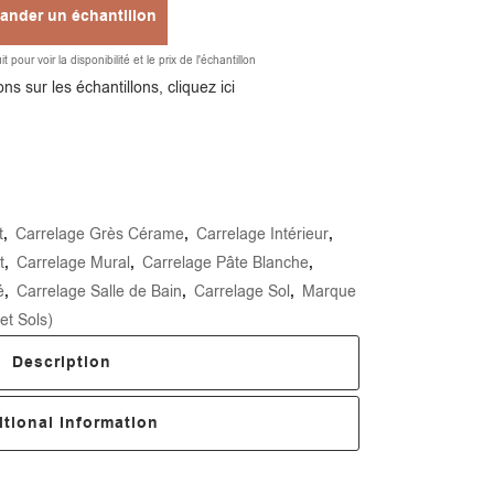
nder un échantillon
 pour voir la disponibilité et le prix de l'échantillon
Alternative:
ns sur les échantillons, cliquez ici
t
,
Carrelage Grès Cérame
,
Carrelage Intérieur
,
t
,
Carrelage Mural
,
Carrelage Pâte Blanche
,
é
,
Carrelage Salle de Bain
,
Carrelage Sol
,
Marque
et Sols)
Description
tional Information