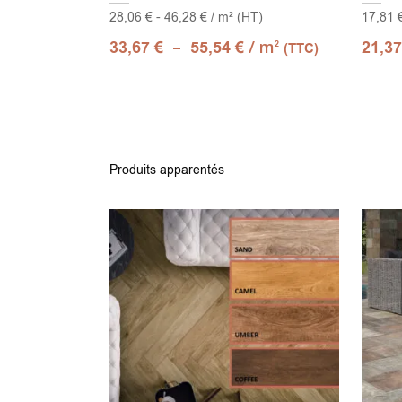
28,06 € - 46,28 € / m² (HT)
17,81 €
–
/ m
33,67
€
55,54
€
21,3
2
(TTC)
Produits apparentés