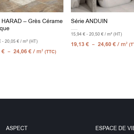
e HARAD – Grès Cérame
Série ANDUIN
ique
15,94 € - 20,50 € / m² (HT)
 - 20,05 € / m² (HT)
–
/ m
19,13
€
24,60
€
2
(T
–
/ m
4
€
24,06
€
2
(TTC)
ASPECT
ESPACE DE VI