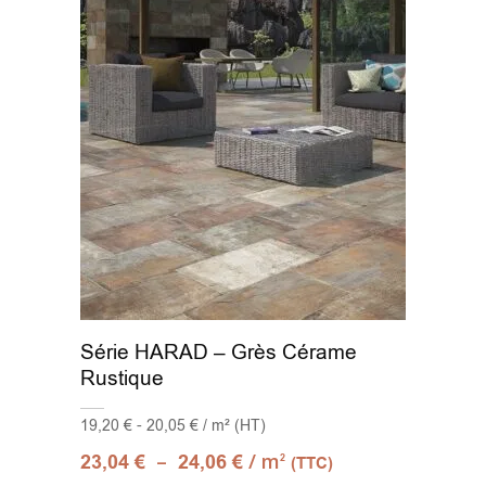
Série HARAD – Grès Cérame
Rustique
19,20 € - 20,05 € / m² (HT)
–
/ m
23,04
€
24,06
€
2
(TTC)