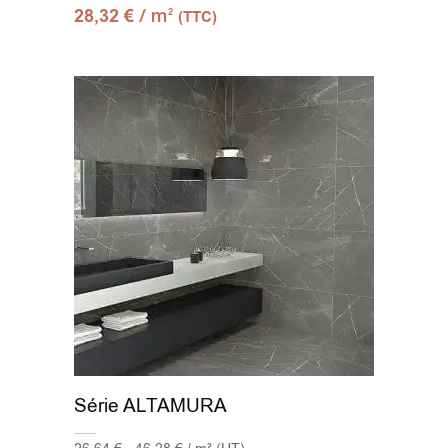
/ m
28,32
€
2
(TTC)
Série ALTAMURA