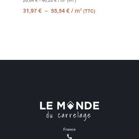
26,64 € - 46,28 € / m² (HT)
–
/ m
31,97
€
55,54
€
2
(TTC)
France