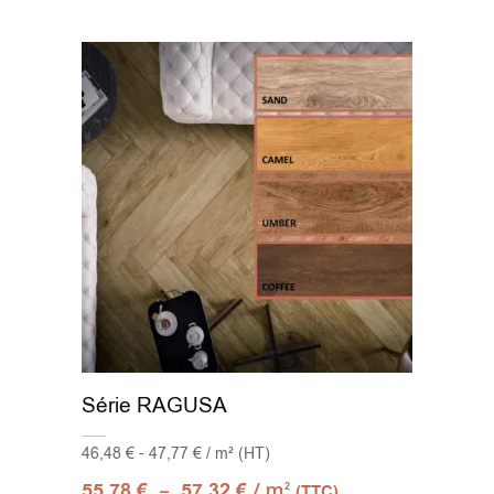
Série RAGUSA
46,48 € - 47,77 € / m² (HT)
–
/ m
55,78
€
57,32
€
2
(TTC)