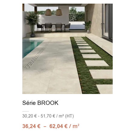
Série BROOK
30,20 € - 51,70 € / m² (HT)
–
/ m
36,24
€
62,04
€
2