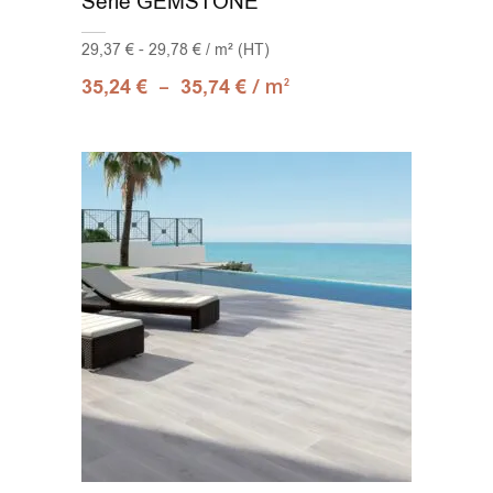
Série GEMSTONE
29,37 € - 29,78 € / m² (HT)
–
/ m
35,24
€
35,74
€
2