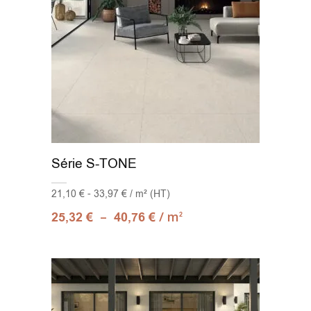
Série S-TONE
21,10 € - 33,97 € / m² (HT)
–
/ m
25,32
€
40,76
€
2