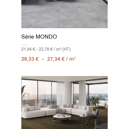
Série MONDO
21,94 € - 22,78 € / m² (HT)
–
/ m
26,33
€
27,34
€
2