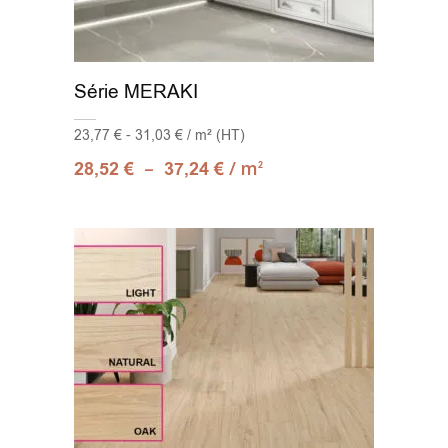
Série MERAKI
23,77 € - 31,03 € / m² (HT)
–
/ m
28,52
€
37,24
€
2