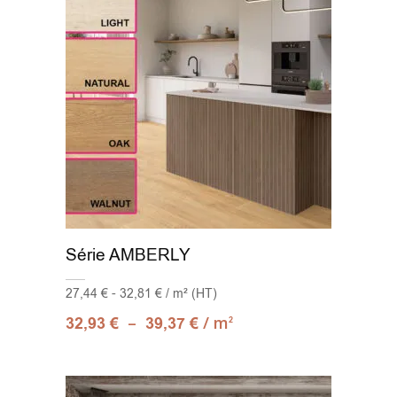
Série AMBERLY
27,44 € - 32,81 € / m² (HT)
–
/ m
32,93
€
39,37
€
2