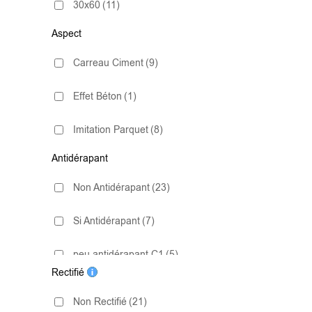
30x60
(11)
Aspect
30X150
(3)
Carreau Ciment
(9)
33.3x90
(4)
Effet Béton
(1)
45x45
(4)
Imitation Parquet
(8)
60x60
(21)
Antidérapant
Imitation Pierre
(7)
60x60 - 20mm
(7)
Non Antidérapant
(23)
Marbre
(8)
60x90 - 20mm
(7)
Si Antidérapant
(7)
60x120
(21)
peu antidérapant C1
(5)
Rectifié
60x120 - 20mm
(1)
très antidérapant C3
(12)
Non Rectifié
(21)
75x75
(3)