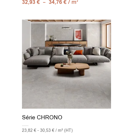
–
/ m
32,93
€
34,76
€
2
Série CHRONO
23,82 € - 30,53 € / m² (HT)