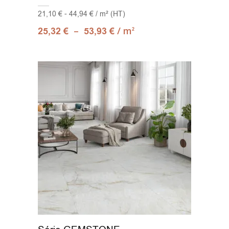
21,10 € - 44,94 € / m² (HT)
–
/ m
25,32
€
53,93
€
2