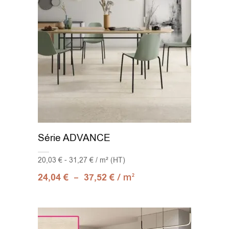
Série ADVANCE
20,03 € - 31,27 € / m² (HT)
–
/ m
24,04
€
37,52
€
2