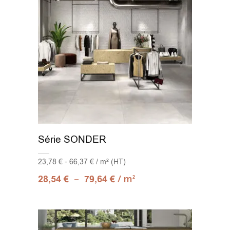
Série SONDER
23,78 € - 66,37 € / m² (HT)
–
/ m
28,54
€
79,64
€
2