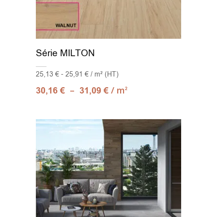
Série MILTON
25,13 € - 25,91 € / m² (HT)
–
/ m
30,16
€
31,09
€
2