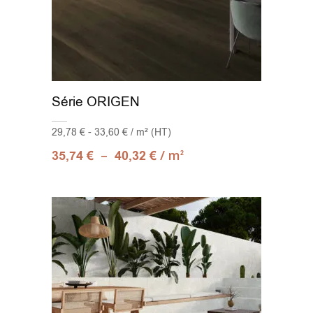
Série ORIGEN
29,78 € - 33,60 € / m² (HT)
–
/ m
35,74
€
40,32
€
2