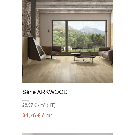
Série ARKWOOD
28,97 € / m² (HT)
/ m
34,76
€
2