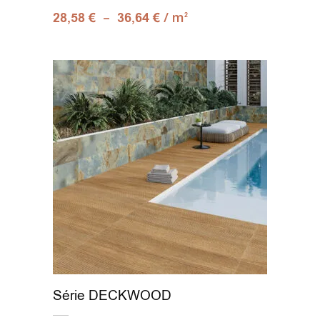
–
/ m
28,58
€
36,64
€
2
Série DECKWOOD