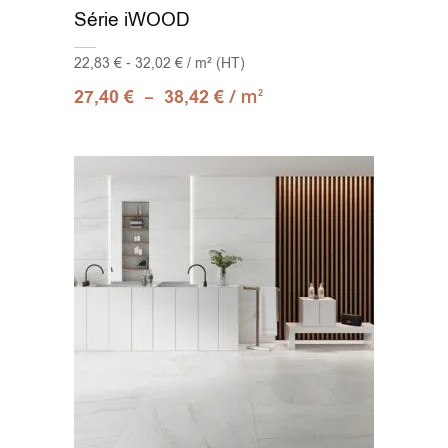
Série iWOOD
22,83 € - 32,02 € / m² (HT)
–
/ m
27,40
€
38,42
€
2