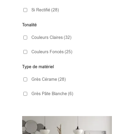
Si Rectifié
(28)
75x150
(1)
Tonalité
100x100
(15)
Couleurs Claires
(32)
100x100 C3
(1)
Couleurs Foncés
(25)
120x120
(1)
Type de matériel
Grès Cérame
(28)
Grès Pâte Blanche
(6)