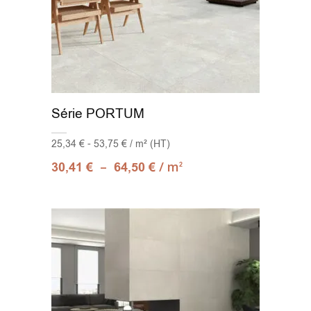
Série PORTUM
25,34 € - 53,75 € / m² (HT)
–
/ m
30,41
€
64,50
€
2