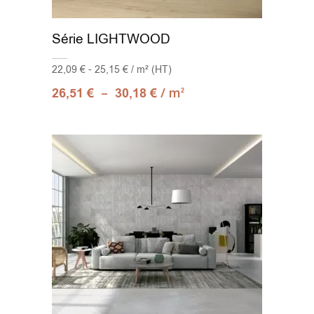
Série LIGHTWOOD
22,09 € - 25,15 € / m² (HT)
–
/ m
26,51
€
30,18
€
2