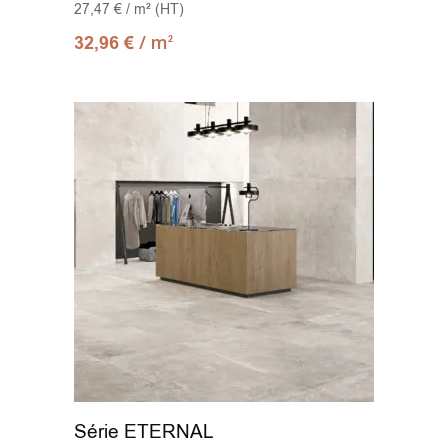
27,47 € / m² (HT)
/ m
32,96
€
2
Série ETERNAL