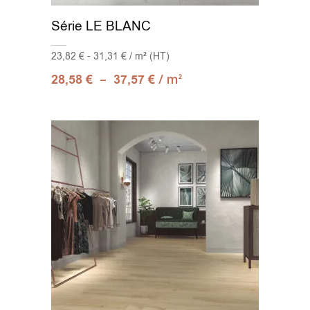
Série LE BLANC
23,82 € - 31,31 € / m² (HT)
–
/ m
28,58
€
37,57
€
2