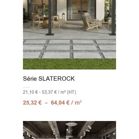
Série SLATEROCK
21,10 € - 53,37 € / m² (HT)
–
/ m
25,32
€
64,04
€
2