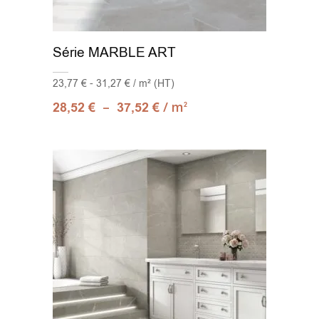
Série MARBLE ART
23,77 € - 31,27 € / m² (HT)
–
/ m
28,52
€
37,52
€
2