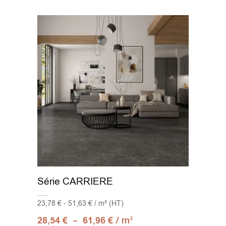
Série CARRIERE
23,78 € - 51,63 € / m² (HT)
–
/ m
28,54
€
61,96
€
2