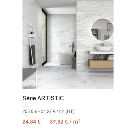
Série ARTISTIC
20,70 € - 31,27 € / m² (HT)
–
/ m
24,84
€
37,52
€
2