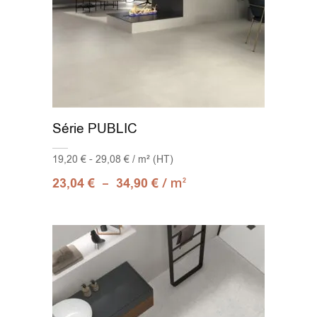
Série PUBLIC
19,20 € - 29,08 € / m² (HT)
–
/ m
23,04
€
34,90
€
2