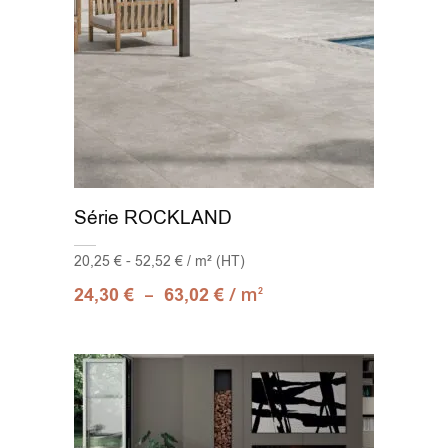
Série ROCKLAND
20,25 € - 52,52 € / m² (HT)
–
/ m
24,30
€
63,02
€
2