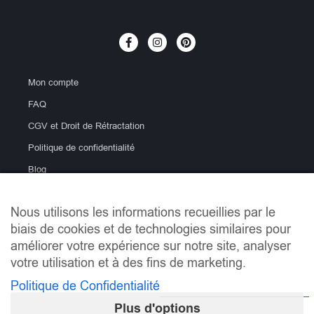
Mon compte
FAQ
CGV et Droit de Rétractation
Politique de confidentialité
Blog
Nous utilisons les informations recueillies par le
biais de cookies et de technologies similaires pour
améliorer votre expérience sur notre site, analyser
votre utilisation et à des fins de marketing.
Politique de Confidentialité
info@lemondeducarrelage.fr | Copyright © Le Monde du
Carrelage
Plus d'options