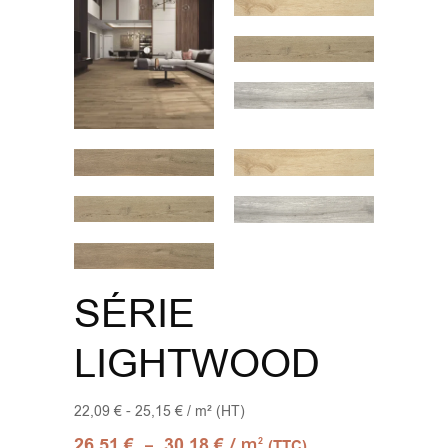
SÉRIE
LIGHTWOOD
22,09 € - 25,15 € / m² (HT)
–
/ m
26,51
€
30,18
€
2
(TTC)