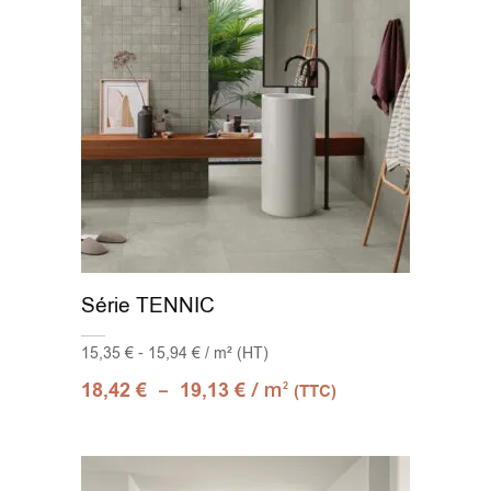
Série TENNIC
15,35 € - 15,94 € / m² (HT)
–
/ m
18,42
€
19,13
€
2
(TTC)