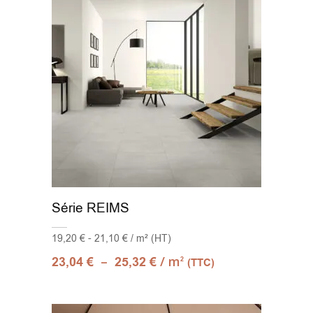
Série REIMS
19,20 € - 21,10 € / m² (HT)
–
/ m
23,04
€
25,32
€
2
(TTC)