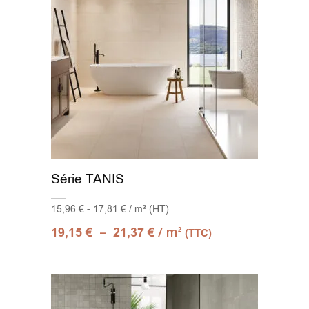
Série TANIS
15,96 € - 17,81 € / m² (HT)
–
/ m
19,15
€
21,37
€
2
(TTC)