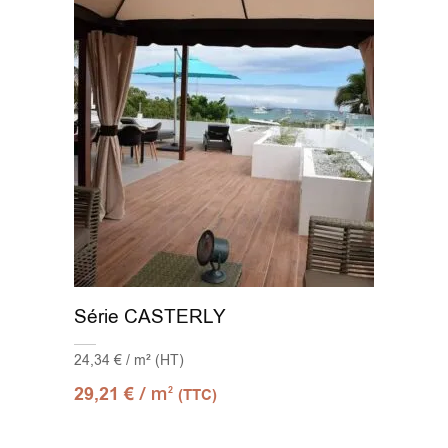
Série CASTERLY
24,34 € / m² (HT)
/ m
29,21
€
2
(TTC)