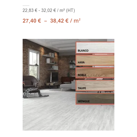
22,83 € - 32,02 € / m² (HT)
–
/ m
27,40
€
38,42
€
2