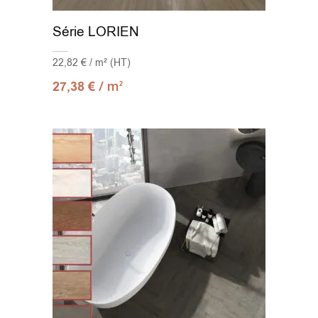
Série LORIEN
22,82 € / m² (HT)
/ m
27,38
€
2