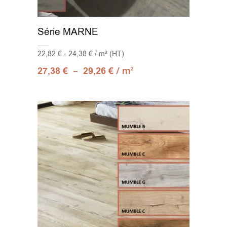
Série MARNE
22,82 € - 24,38 € / m² (HT)
–
/ m
27,38
€
29,26
€
2