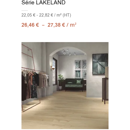
Série LAKELAND
22,05 € - 22,82 € / m² (HT)
–
/ m
26,46
€
27,38
€
2