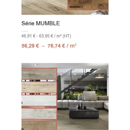
Série MUMBLE
46,91 € - 63,95 € / m² (HT)
–
/ m
56,29
€
76,74
€
2