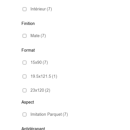
Intérieur
(7)
Finition
Mate
(7)
Format
15x90
(7)
19.5x121.5
(1)
23x120
(2)
Aspect
23X180
(1)
Imitation Parquet
(7)
30X150
(1)
Antidérapant