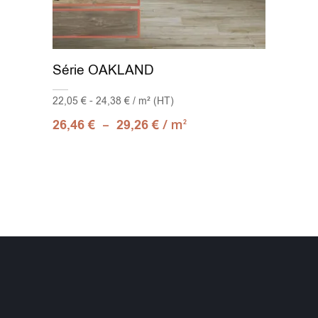
Série OAKLAND
22,05 € - 24,38 € / m² (HT)
–
/ m
26,46
€
29,26
€
2