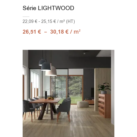
Série LIGHTWOOD
22,09 € - 25,15 € / m² (HT)
–
/ m
26,51
€
30,18
€
2