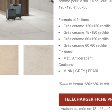
comme pour le sol. La couleur Gre
120×120 et 60×60.
Formats et finitions:
Grès cérame 120×120 rectifié
Grès cérame 75×150 rectifié
Grès cérame 60×120 rectifié
Grès cérame 60×60 rectifié
Finitions:
Mat / Antidérapant
Couleurs:
MINK | GREY | PEARL
*Dans le format 120×120, le prix d
Livraison estimée on 12 - 25 août