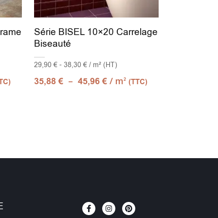
érame
Série BISEL 10×20 Carrelage
Biseauté
29,90 € - 38,30 € / m² (HT)
–
/ m
35,88
€
45,96
€
2
TC)
(TTC)
E