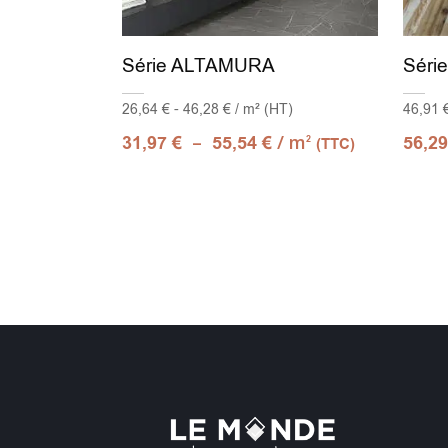
Série ALTAMURA
Séri
26,64 € - 46,28 € / m² (HT)
46,91 €
–
/ m
31,97
€
55,54
€
56,2
2
(TTC)