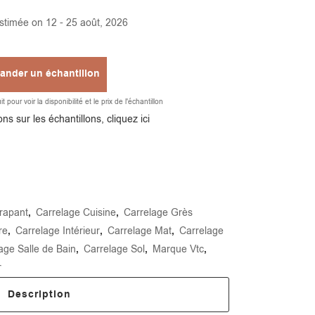
estimée on 12 - 25 août, 2026
nder un échantillon
 pour voir la disponibilité et le prix de l'échantillon
Alternative:
ns sur les échantillons, cliquez ici
rapant
,
Carrelage Cuisine
,
Carrelage Grès
re
,
Carrelage Intérieur
,
Carrelage Mat
,
Carrelage
age Salle de Bain
,
Carrelage Sol
,
Marque Vtc
,
r
Description