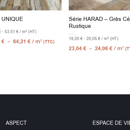
e UNIQUE
Série HARAD – Grès C
Rustique
 - 53,51 € / m² (HT)
19,20 € - 20,05 € / m² (HT)
–
/ m
9
€
64,21
€
2
(TTC)
–
/ m
23,04
€
24,06
€
2
(T
ASPECT
ESPACE DE VI