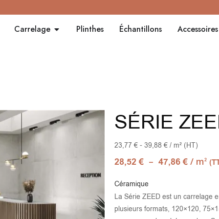
Carrelage
Plinthes
Échantillons
Accessoires
SÉRIE ZE
23,77 € - 39,88 € / m² (HT)
–
/ m
28,52
€
47,86
€
2
(T
Céramique
La Série ZEED est un carrelage en
plusieurs formats, 120×120, 75×15