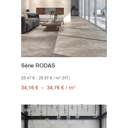
Série RODAS
28,47 € - 28,97 € / m² (HT)
–
/ m
34,16
€
34,76
€
2