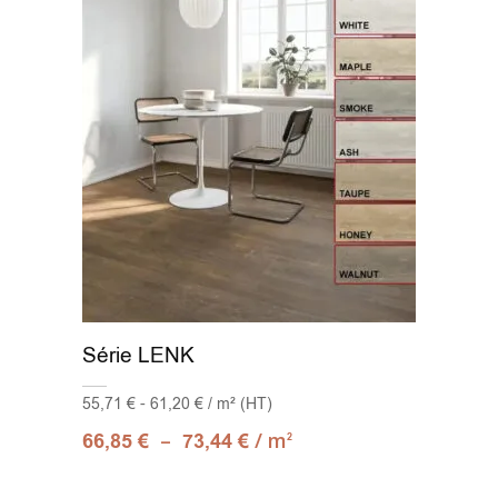
Série LENK
55,71 € - 61,20 € / m² (HT)
–
/ m
66,85
€
73,44
€
2