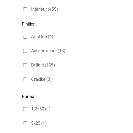
Intérieur
(455)
Finition
AllinOne
(4)
Antidérrapant
(18)
Brillant
(165)
Craclke
(3)
ExtraWhite
(2)
Format
Lapado
(1)
1,2×30
(1)
Mate
(292)
5x25
(1)