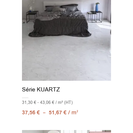
Série KUARTZ
31,30 € - 43,06 € / m² (HT)
–
/ m
37,56
€
51,67
€
2