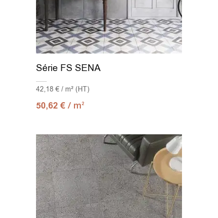
Série FS SENA
42,18 € / m² (HT)
/ m
50,62
€
2