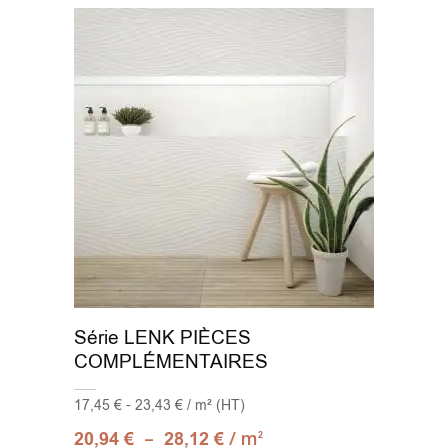
Série LENK PIÈCES
COMPLÉMENTAIRES
17,45 € - 23,43 € / m² (HT)
–
/ m
20,94
€
28,12
€
2