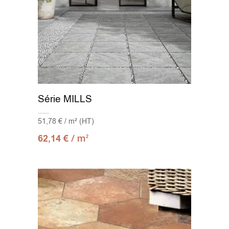
Série MILLS
51,78 € / m² (HT)
/ m
62,14
€
2