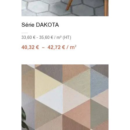
Série DAKOTA
33,60 € - 35,60 € / m² (HT)
–
/ m
40,32
€
42,72
€
2