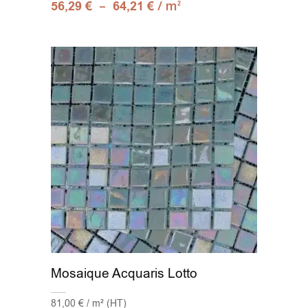
–
/ m
56,29
€
64,21
€
2
Mosaique Acquaris Lotto
81,00 € / m² (HT)