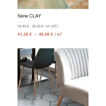
Mur 30x61
(1)
Série CLAY
Stripes 24x75
(1)
34,40 € - 38,40 € / m² (HT)
Tangram 30x30
(1)
–
/ m
41,28
€
46,08
€
2