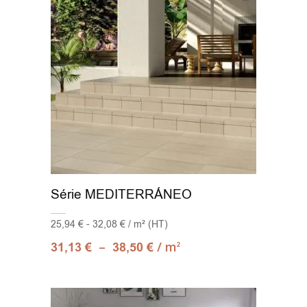
Série MEDITERRÁNEO
25,94 € - 32,08 € / m² (HT)
–
/ m
31,13
€
38,50
€
2