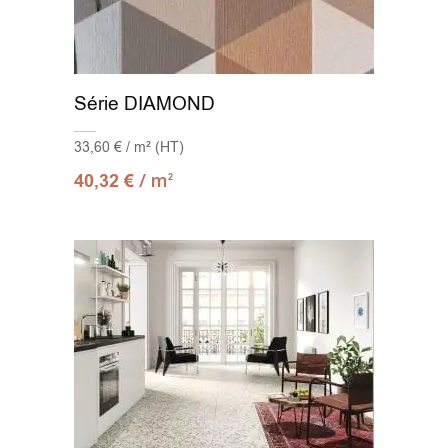
Série DIAMOND
33,60 € / m² (HT)
/ m
40,32
€
2