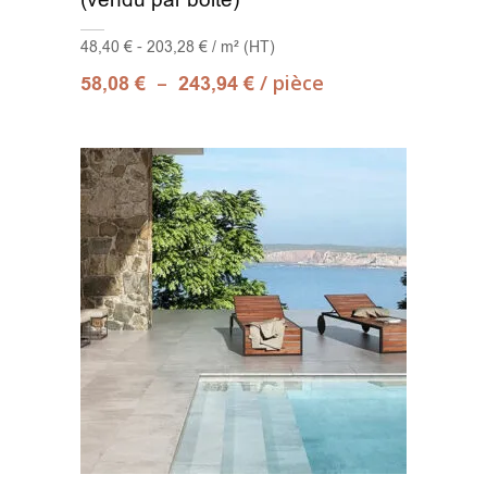
48,40 € - 203,28 € / m² (HT)
33.3x100 Decor
(2)
–
/ pièce
58,08
€
243,94
€
33.5x33.5
(1)
33x33
(11)
33x66.5
(5)
33x91
(1)
33x100
(1)
37.5x75
(4)
37X75
(2)
40x120
(3)