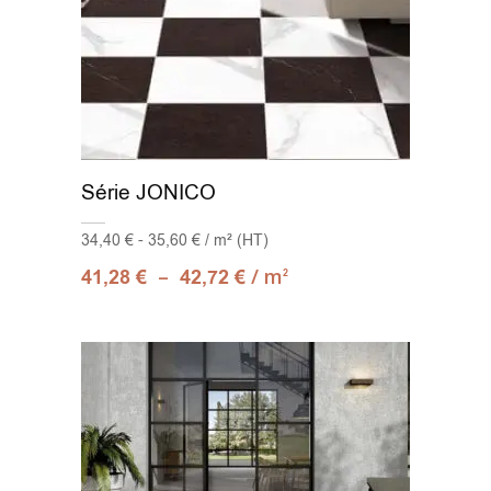
Série JONICO
34,40 € - 35,60 € / m² (HT)
–
/ m
41,28
€
42,72
€
2