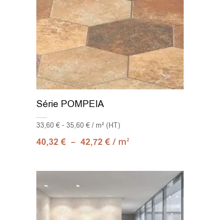
Série POMPEIA
33,60 € - 35,60 € / m² (HT)
–
/ m
40,32
€
42,72
€
2