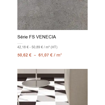
Série FS VENECIA
42,18 € - 50,89 € / m² (HT)
–
/ m
50,62
€
61,07
€
2