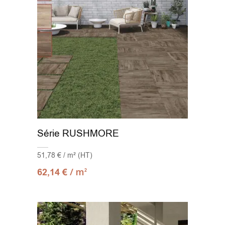
Série RUSHMORE
51,78 € / m² (HT)
/ m
62,14
€
2