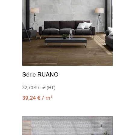
Série RUANO
32,70 € / m² (HT)
/ m
39,24
€
2