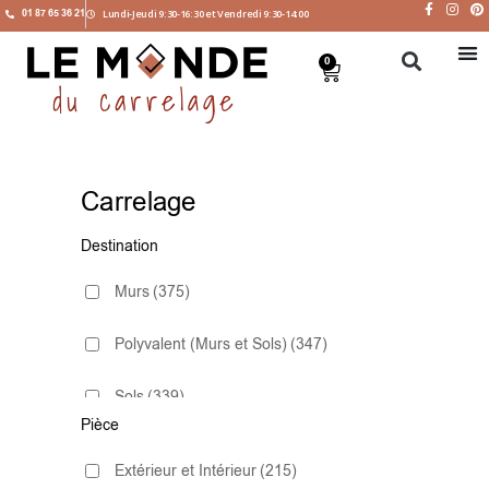
01 87 65 36 21
Lundi-Jeudi 9:30-16:30 et Vendredi 9:30-14:00
0
Carrelage
Destination
Murs
(375)
Polyvalent (Murs et Sols)
(347)
Sols
(339)
Pièce
Extérieur et Intérieur
(215)