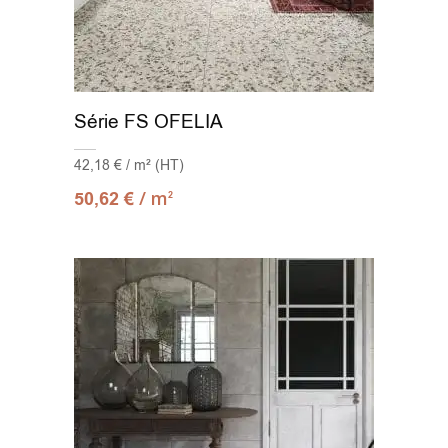
Série FS OFELIA
42,18 € / m² (HT)
/ m
50,62
€
2