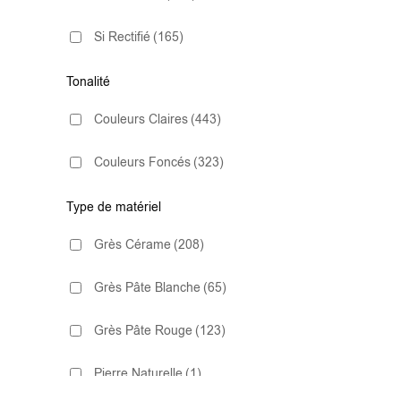
très antidérapant C3
(16)
Décoratif
(2)
Si Rectifié
(165)
10x20 Rugosa
(1)
Effet Béton
(31)
Tonalité
10x30
(12)
Hexagonal
(6)
Couleurs Claires
(443)
10x30.5
(1)
Imitation Parquet
(56)
Couleurs Foncés
(323)
10x40
(4)
Imitation Pierre
(55)
Type de matériel
13.2x13.2
(1)
Grès Cérame
(208)
Lisse
(4)
13x13
(6)
Grès Pâte Blanche
(65)
Marbre
(47)
14.5x120
(5)
Grès Pâte Rouge
(123)
Métro
(54)
14x16 Hexagonal
(2)
Pierre Naturelle
(1)
Mosaïque
(102)
15,2×17,2
(1)