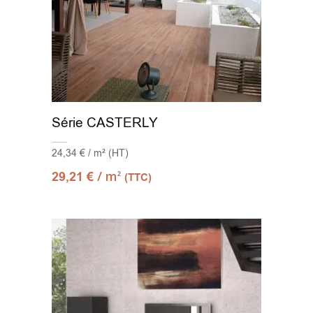
Série CASTERLY
24,34 € / m² (HT)
/ m
29,21
€
2
(TTC)