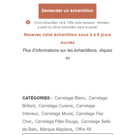
Demander un échantillon
Envoi échantillon
15 €
. Offre cette semaine : Remises
à partir du 2ème échantillon dans le panier
Alternative:
Recevez votre échantillon sous 2 à 8 jours
ouvrés
Plus d'informations sur les échantillons, cliquez
ici
CATÉGORIES :
Carrelage Blanc
,
Carrelage
Brillant
,
Carrelage Cuisine
,
Carrelage
Intérieur
,
Carrelage Mural
,
Carrelage Pas
Cher
,
Carrelage Pâte Rouge
,
Carrelage Salle
de Bain
,
Marque Alaplana
,
Offre 48