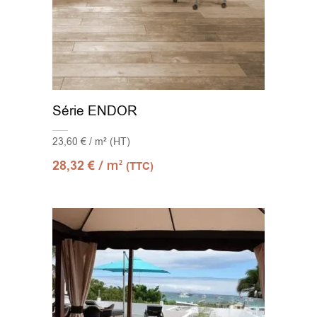
Série ENDOR
23,60 € / m² (HT)
/ m
28,32
€
2
(TTC)