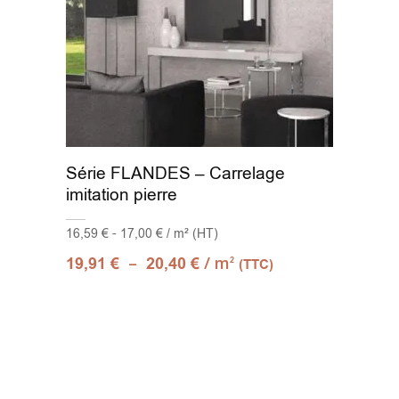
Série FLANDES – Carrelage
imitation pierre
16,59 € - 17,00 € / m² (HT)
–
/ m
19,91
€
20,40
€
2
(TTC)