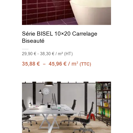
Série BISEL 10×20 Carrelage
Biseauté
29,90 € - 38,30 € / m² (HT)
–
/ m
35,88
€
45,96
€
2
(TTC)