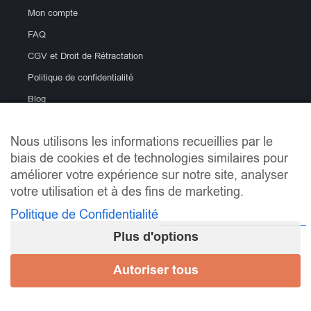
Mon compte
FAQ
CGV et Droit de Rétractation
Politique de confidentialité
Blog
Nous utilisons les informations recueillies par le
biais de cookies et de technologies similaires pour
améliorer votre expérience sur notre site, analyser
votre utilisation et à des fins de marketing.
Politique de Confidentialité
info@lemondeducarrelage.fr | Copyright © Le Monde du
Carrelage
Plus d'options
Mentions Légales
Autoriser tous
Mes préférences de consentement