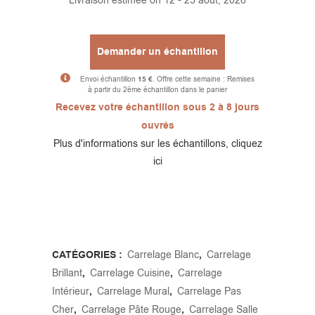
Livraison estimée on 12 - 25 août, 2026
Demander un échantillon
Envoi échantillon
15 €
. Offre cette semaine : Remises
à partir du 2ème échantillon dans le panier
Alternative:
Recevez votre échantillon sous 2 à 8 jours
ouvrés
Plus d'informations sur les échantillons, cliquez
ici
CATÉGORIES :
Carrelage Blanc
,
Carrelage
Brillant
,
Carrelage Cuisine
,
Carrelage
Intérieur
,
Carrelage Mural
,
Carrelage Pas
Cher
,
Carrelage Pâte Rouge
,
Carrelage Salle