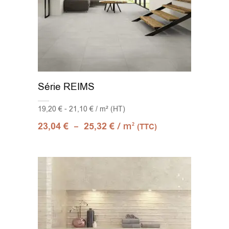
Série REIMS
19,20 € - 21,10 € / m² (HT)
–
/ m
23,04
€
25,32
€
2
(TTC)