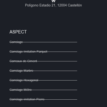
Polígono Estadio 21, 12004 Castellón
ASPECT
Carrelage
Carrelage Imitation Parquet
Carreaux de Ciment
Carrelage Marbre
Carrelage Hexagonal
Carrelage Métro
Carrelage imitation Pierre