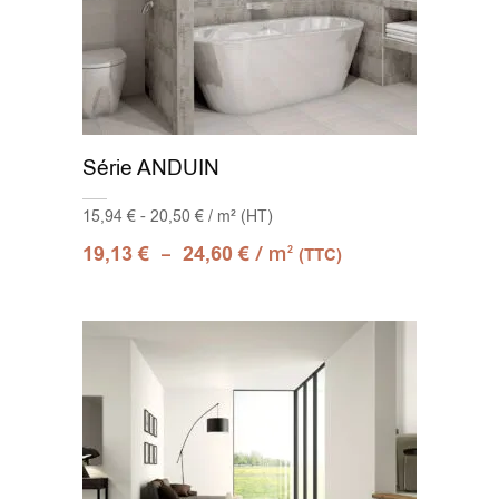
Série ANDUIN
15,94 € - 20,50 € / m² (HT)
–
/ m
19,13
€
24,60
€
2
(TTC)