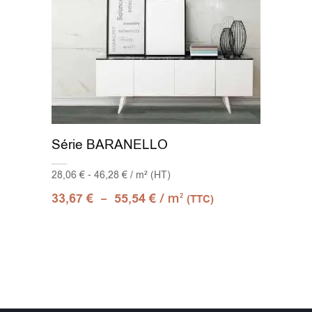
Série BARANELLO
28,06 € - 46,28 € / m² (HT)
–
/ m
33,67
€
55,54
€
2
(TTC)