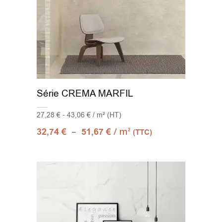
Série CREMA MARFIL
27,28 € - 43,06 € / m² (HT)
–
/ m
32,74
€
51,67
€
2
(TTC)