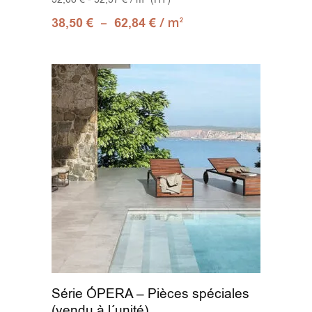
–
/ m
38,50
€
62,84
€
2
Série ÓPERA – Pièces spéciales
(vendu à l´unité)