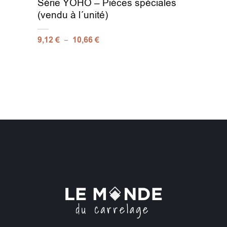
Série YOHO – Pièces spéciales
(vendu à l´unité)
–
9,12
€
10,66
€