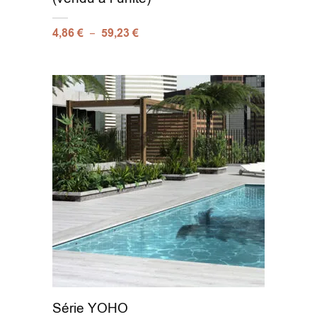
–
4,86
€
59,23
€
Série YOHO