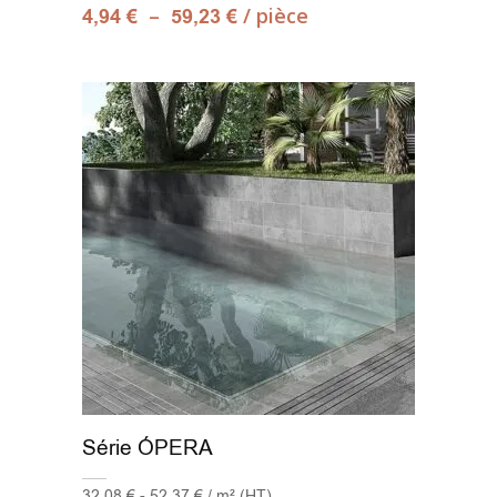
–
/ pièce
4,94
€
59,23
€
Série ÓPERA
32,08 € - 52,37 € / m² (HT)