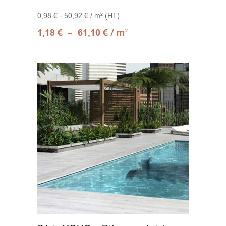
0,98 € - 50,92 € / m² (HT)
–
/ m
1,18
€
61,10
€
2