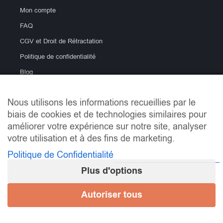
Mon compte
FAQ
CGV et Droit de Rétractation
Politique de confidentialité
Blog
Nous utilisons les informations recueillies par le
biais de cookies et de technologies similaires pour
améliorer votre expérience sur notre site, analyser
votre utilisation et à des fins de marketing.
Politique de Confidentialité
info@lemondeducarrelage.fr | Copyright © Le Monde du
Carrelage
Plus d'options
Mentions Légales
Autoriser tous