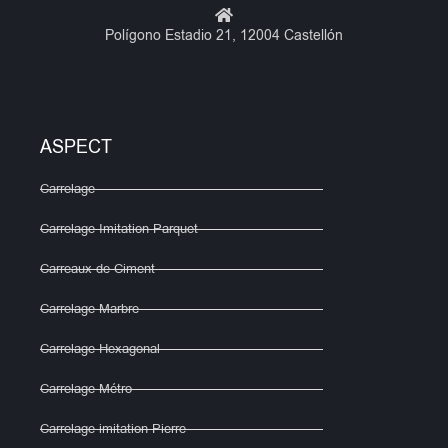
Polígono Estadio 21, 12004 Castellón
ASPECT
Carrelage
Carrelage Imitation Parquet
Carreaux de Ciment
Carrelage Marbre
Carrelage Hexagonal
Carrelage Métro
Carrelage imitation Pierre