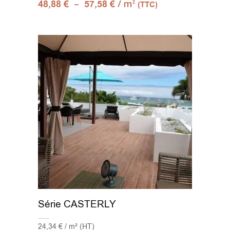
–
/ m
48,88
€
57,58
€
2
(TTC)
Série CASTERLY
24,34 € / m² (HT)