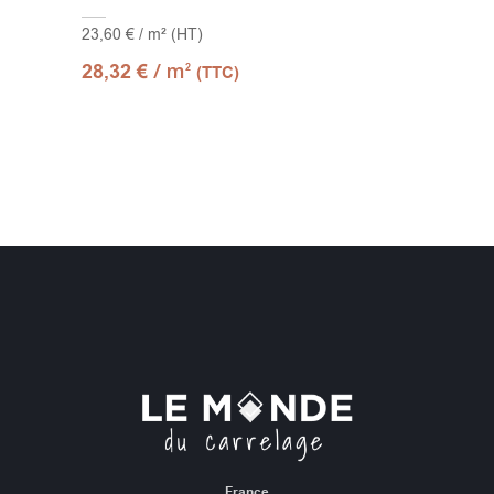
23,60 € / m² (HT)
/ m
28,32
€
2
(TTC)
France