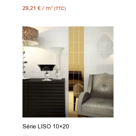
/ m
29,21
€
2
(TTC)
Série LISO 10×20