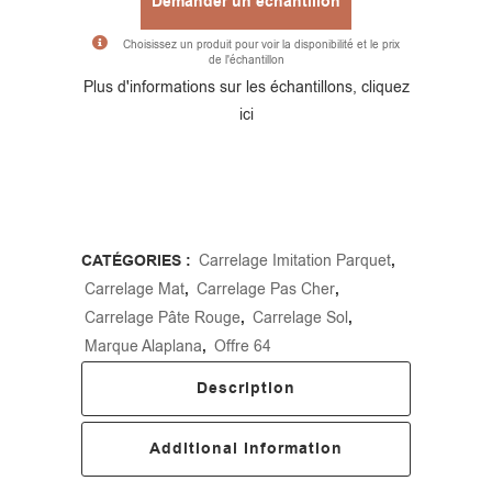
Demander un échantillon
Choisissez un produit pour voir la disponibilité et le prix
de l'échantillon
Alternative:
Plus d'informations sur les échantillons, cliquez
ici
CATÉGORIES :
Carrelage Imitation Parquet
,
Carrelage Mat
,
Carrelage Pas Cher
,
Carrelage Pâte Rouge
,
Carrelage Sol
,
Marque Alaplana
,
Offre 64
Description
Additional Information