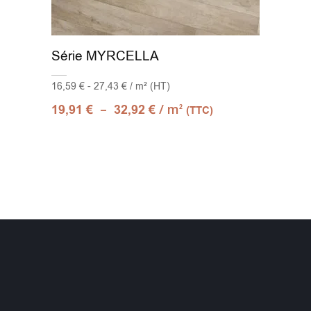
Série MYRCELLA
16,59 € - 27,43 € / m² (HT)
–
/ m
19,91
€
32,92
€
2
(TTC)