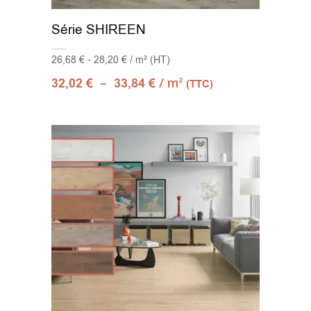
Série SHIREEN
26,68 € - 28,20 € / m² (HT)
–
/ m
32,02
€
33,84
€
2
(TTC)