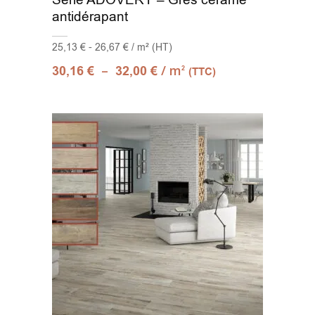
Série ADOVERY – Grès cérame
antidérapant
25,13 € - 26,67 € / m² (HT)
–
/ m
30,16
€
32,00
€
2
(TTC)