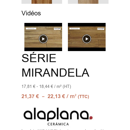
Vidéos
SÉRIE
MIRANDELA
17,81 € - 18,44 € / m² (HT)
–
/ m
21,37
€
22,13
€
2
(TTC)