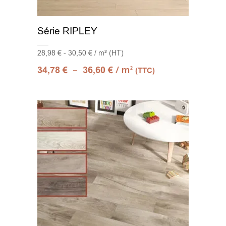
Série RIPLEY
28,98 € - 30,50 € / m² (HT)
–
/ m
34,78
€
36,60
€
2
(TTC)