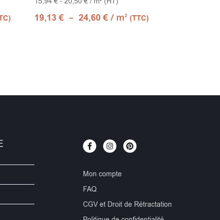
15,94 € - 20,50 € / m² (HT)
–
/ m
19,13
€
24,60
€
2
TC)
(TTC)
E
Mon compte
FAQ
CGV et Droit de Rétractation
Politique de confidentialité