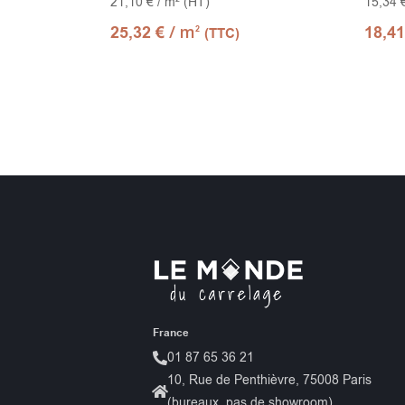
21,10 € / m² (HT)
15,34 
/ m
25,32
€
18,4
2
(TTC)
France
01 87 65 36 21
10, Rue de Penthièvre, 75008 Paris
(bureaux, pas de showroom)