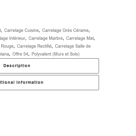
t
,
Carrelage Cuisine
,
Carrelage Grès Cérame
,
lage Intérieur
,
Carrelage Marbre
,
Carrelage Mat
,
e Rouge
,
Carrelage Rectifié
,
Carrelage Salle de
plana
,
Offre 54
,
Polyvalent (Murs et Sols)
Description
tional Information