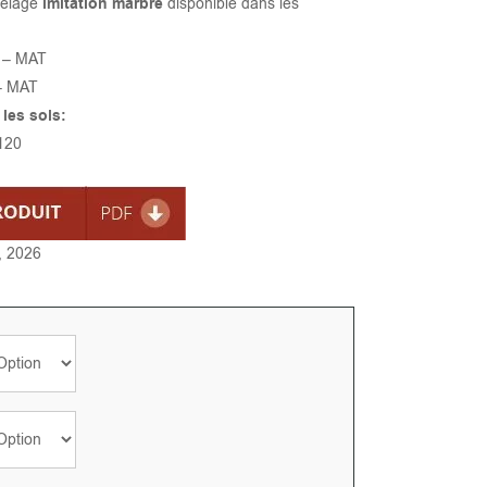
relage
imitation marbre
disponible dans les
é – MAT
 – MAT
les sols:
120
, 2026