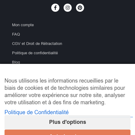
Mon compte
FAQ
CGV et Droit de Rétractation
Politique de confidentialité
Blog
Nous utilisons les informations recueillies par le
biais de cookies et de technologies similaires pour
améliorer votre expérience sur notre site, analyser
votre utilisation et à des fins de marketing.
Politique de Confidentialité
info@lemondeducarrelage.fr | Copyright © Le Monde du
Carrelage
Plus d'options