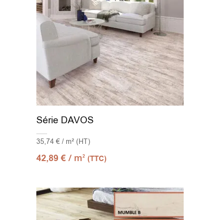
Série DAVOS
35,74 € / m² (HT)
/ m
42,89
€
2
(TTC)