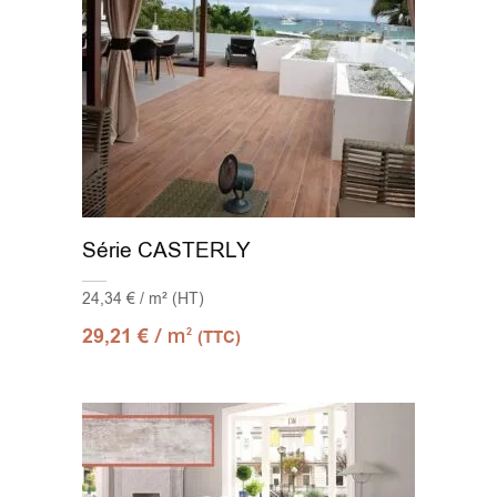
Série CASTERLY
24,34 € / m² (HT)
/ m
29,21
€
2
(TTC)