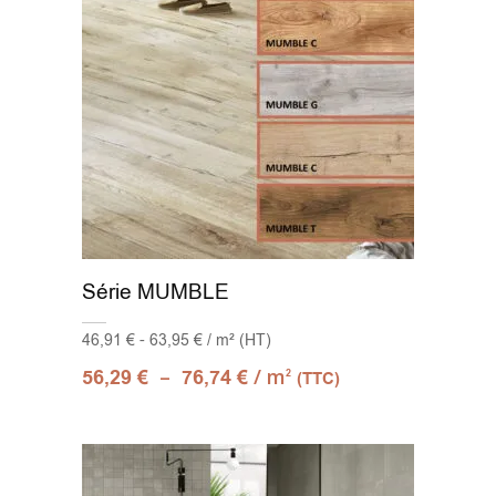
Série MUMBLE
46,91 € - 63,95 € / m² (HT)
–
/ m
56,29
€
76,74
€
2
(TTC)