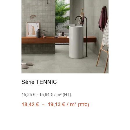
Série TENNIC
15,35 € - 15,94 € / m² (HT)
–
/ m
18,42
€
19,13
€
2
(TTC)