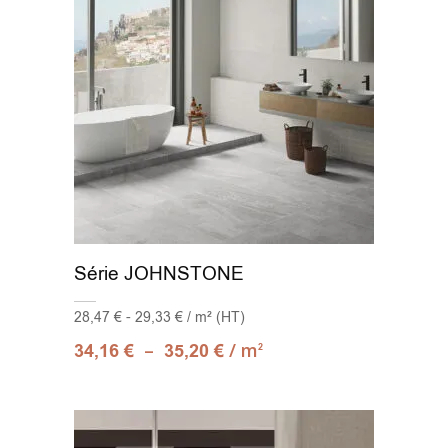
Série JOHNSTONE
28,47 € - 29,33 € / m² (HT)
–
/ m
34,16
€
35,20
€
2