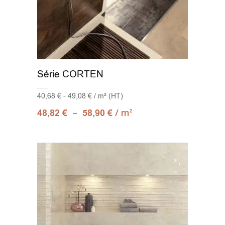
Série CORTEN
40,68 € - 49,08 € / m² (HT)
–
/ m
48,82
€
58,90
€
2