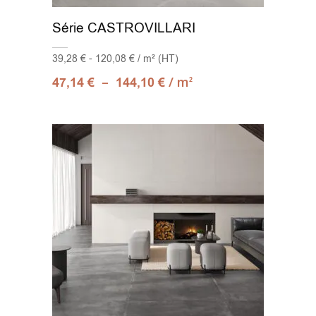
Série CASTROVILLARI
39,28 € - 120,08 € / m² (HT)
–
/ m
47,14
€
144,10
€
2