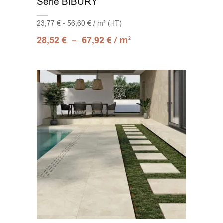
Série BIBURY
23,77 € - 56,60 € / m² (HT)
–
/ m
28,52
€
67,92
€
2