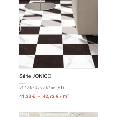
Série JONICO
34,40 € - 35,60 € / m² (HT)
–
/ m
41,28
€
42,72
€
2