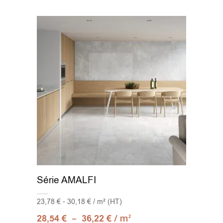
Série AMALFI
23,78 € - 30,18 € / m² (HT)
–
/ m
28,54
€
36,22
€
2