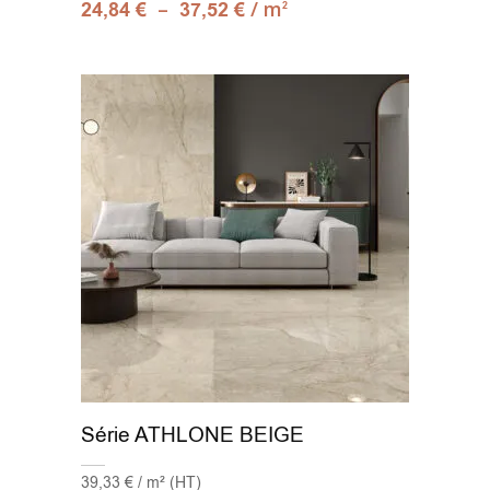
–
/ m
24,84
€
37,52
€
2
Série ATHLONE BEIGE
39,33 € / m² (HT)