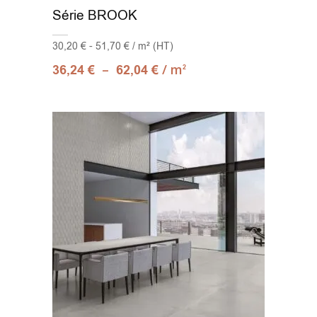
Série BROOK
30,20 € - 51,70 € / m² (HT)
–
/ m
36,24
€
62,04
€
2