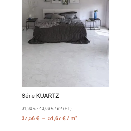
Série KUARTZ
31,30 € - 43,06 € / m² (HT)
–
/ m
37,56
€
51,67
€
2