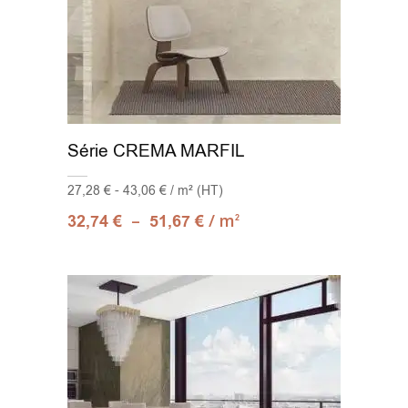
Série CREMA MARFIL
27,28 € - 43,06 € / m² (HT)
–
/ m
32,74
€
51,67
€
2