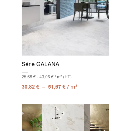
Série GALANA
25,68 € - 43,06 € / m² (HT)
–
/ m
30,82
€
51,67
€
2