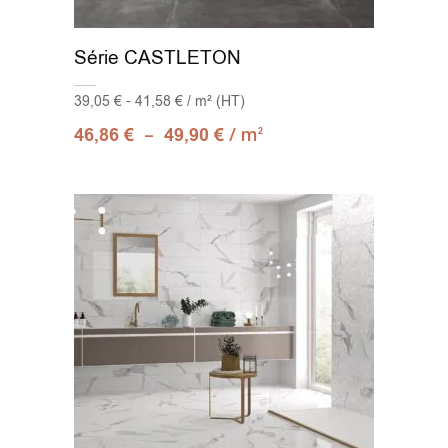
Série CASTLETON
39,05 € - 41,58 € / m² (HT)
–
/ m
46,86
€
49,90
€
2