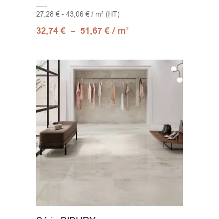
27,28 € - 43,06 € / m² (HT)
–
/ m
32,74
€
51,67
€
2