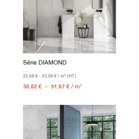
Série DIAMOND
25,68 € - 43,06 € / m² (HT)
–
/ m
30,82
€
51,67
€
2