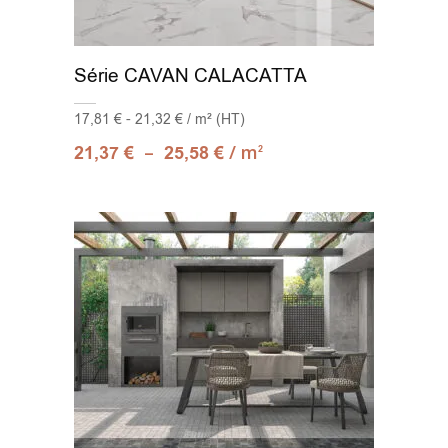
Série CAVAN CALACATTA
17,81 € - 21,32 € / m² (HT)
–
/ m
21,37
€
25,58
€
2