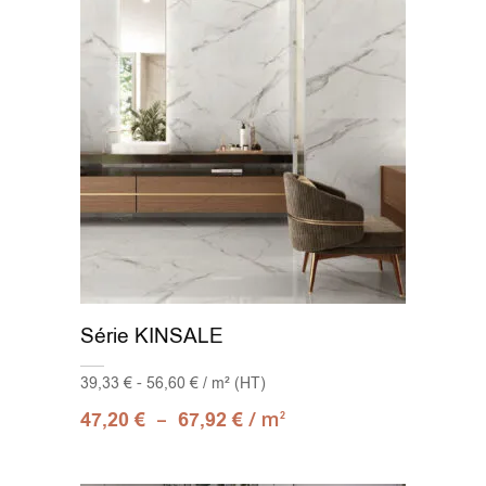
Série KINSALE
39,33 € - 56,60 € / m² (HT)
–
/ m
47,20
€
67,92
€
2