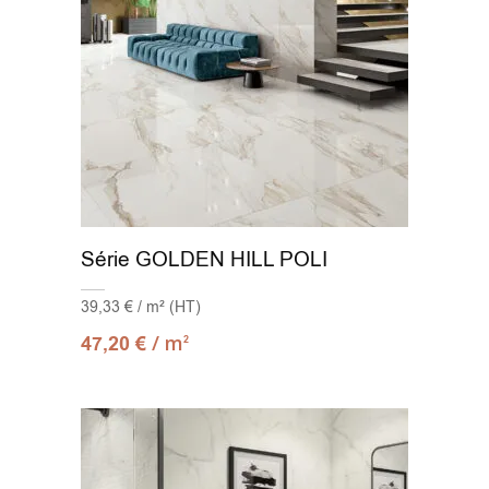
Série GOLDEN HILL POLI
39,33 € / m² (HT)
/ m
47,20
€
2