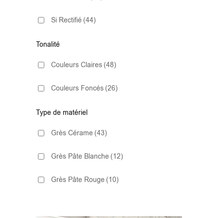
Si Rectifié
(44)
37X75
(1)
Tonalité
40x120
(1)
Couleurs Claires
(48)
45x45
(5)
Couleurs Foncés
(26)
60x60
(23)
Type de matériel
60x60 - 20mm
(1)
Grès Cérame
(43)
60x60 XS
(1)
Grès Pâte Blanche
(12)
60x90 - 20mm
(1)
Grès Pâte Rouge
(10)
60x120
(42)
75x75
(7)