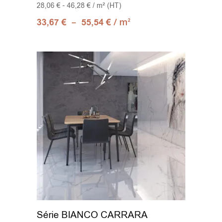
28,06 € - 46,28 € / m² (HT)
–
/ m
33,67
€
55,54
€
2
Série BIANCO CARRARA