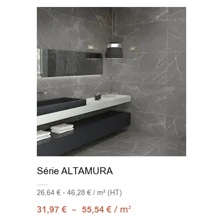
Série ALTAMURA
26,64 € - 46,28 € / m² (HT)
–
/ m
31,97
€
55,54
€
2