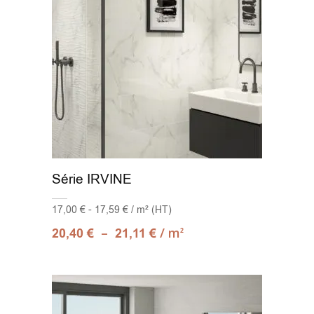
Série IRVINE
17,00 € - 17,59 € / m² (HT)
–
/ m
20,40
€
21,11
€
2