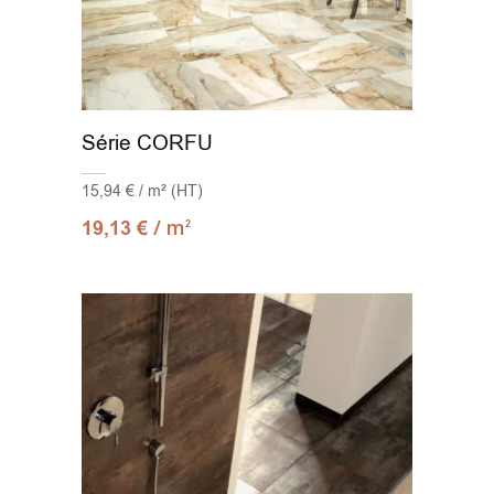
Série CORFU
15,94 € / m² (HT)
/ m
19,13
€
2