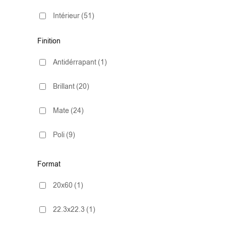
Intérieur
(51)
Finition
Antidérrapant
(1)
Brillant
(20)
Mate
(24)
Poli
(9)
Poli (Ultra-Brillant)
(19)
Format
Satiné
(6)
20x60
(1)
Semi Poli
(1)
22.3x22.3
(1)