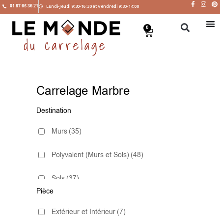
01 87 65 36 21
Lundi-Jeudi 9:30-16:30 et Vendredi 9:30-14:00
0
Carrelage Marbre
Destination
Murs
(35)
Polyvalent (Murs et Sols)
(48)
Sols
(37)
Pièce
Extérieur et Intérieur
(7)