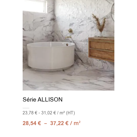
90x90
(1)
100x100
(15)
120x120
(12)
Mosaic 30x30
(1)
Série ALLISON
23,78 € - 31,02 € / m² (HT)
–
/ m
28,54
€
37,22
€
2