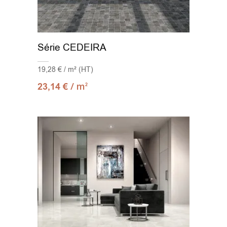
Série CEDEIRA
19,28 € / m² (HT)
/ m
23,14
€
2