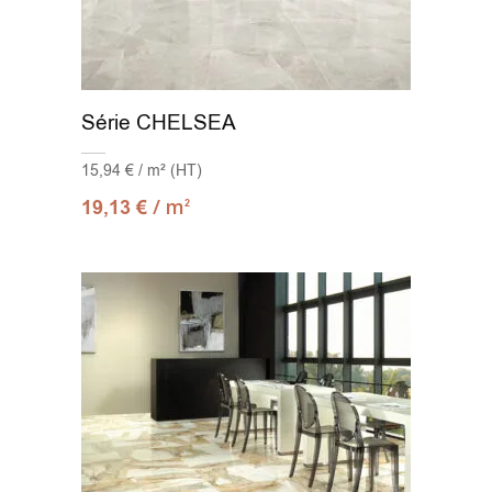
Série CHELSEA
15,94 € / m² (HT)
/ m
19,13
€
2