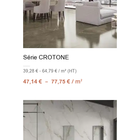
Série CROTONE
39,28 € - 64,79 € / m² (HT)
–
/ m
47,14
€
77,75
€
2