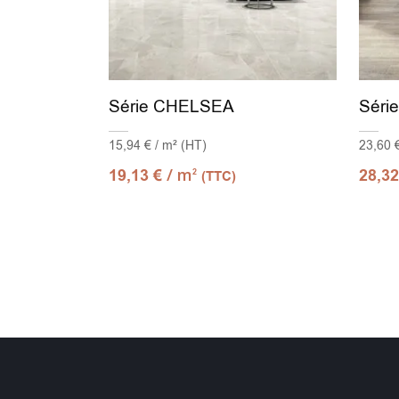
Série CHELSEA
Séri
15,94 € / m² (HT)
23,60 
/ m
19,13
€
28,3
2
(TTC)