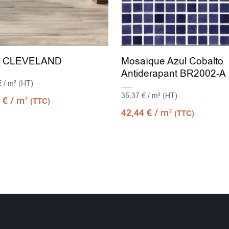
e CLEVELAND
Mosaïque Azul Cobalto
Antiderapant BR2002-A
€ / m² (HT)
35,37 € / m² (HT)
/ m
2
€
2
(TTC)
/ m
42,44
€
2
(TTC)