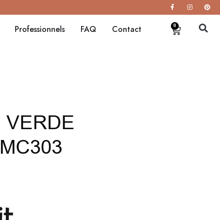
0
Professionnels
FAQ
Contact
 VERDE
 MC303