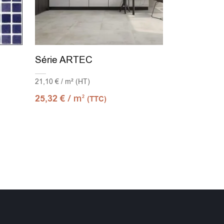
Série ARTEC
21,10 € / m² (HT)
/ m
25,32
€
2
(TTC)