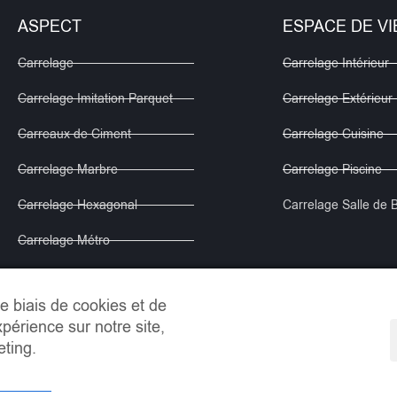
ASPECT
ESPACE DE VI
Carrelage
Carrelage Intérieur
Carrelage Imitation Parquet
Carrelage Extérieur
Carreaux de Ciment
Carrelage Cuisine
Carrelage Marbre
Carrelage Piscine
Carrelage Hexagonal
Carrelage Salle de 
Carrelage Métro
Carrelage imitation Pierre
le biais de cookies et de
Sols Vinile
périence sur notre site,
eting.
info@lemondeducarrelage.fr | Copyright © Le Monde du Carrelage