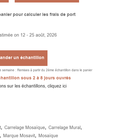
anier pour calculer les frais de port
estimée on 12 - 25 août, 2026
nder un échantillon
te semaine : Remises à partir du 2ème échantillon dans le panier
Alternative:
hantillon sous 2 à 8 jours ouvrés
ns sur les échantillons, cliquez ici
t
,
Carrelage Mosaïque
,
Carrelage Mural
,
,
Marque Mosavit
,
Mosaïque