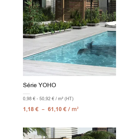
Série YOHO
0,98 € - 50,92 € / m² (HT)
–
/ m
1,18
€
61,10
€
2