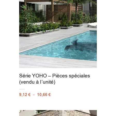
Série YOHO – Pièces spéciales
(vendu à l´unité)
–
9,12
€
10,66
€