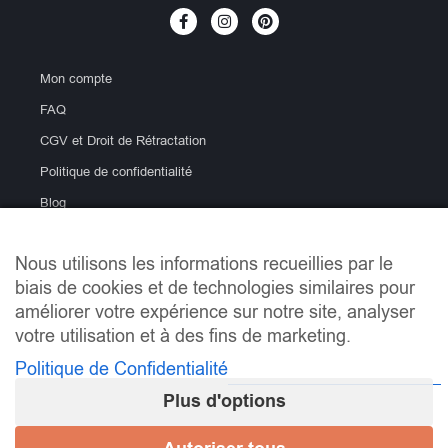
Mon compte
FAQ
CGV et Droit de Rétractation
Politique de confidentialité
Blog
Nous utilisons les informations recueillies par le
biais de cookies et de technologies similaires pour
améliorer votre expérience sur notre site, analyser
votre utilisation et à des fins de marketing.
Politique de Confidentialité
info@lemondeducarrelage.fr | Copyright © Le Monde du
Carrelage
Plus d'options
Mentions Légales