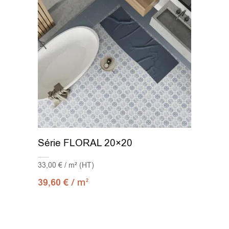
Série FLORAL 20×20
33,00 € / m² (HT)
/ m
39,60
€
2