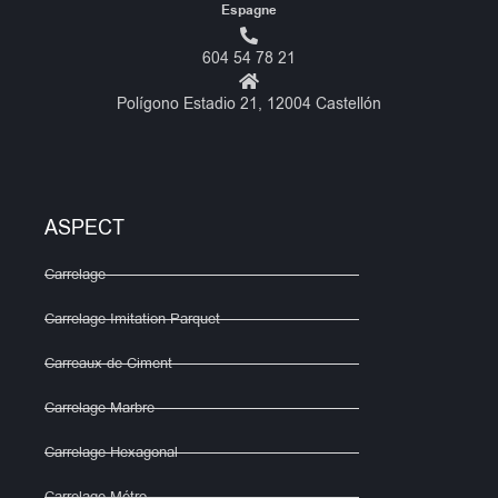
Espagne
604 54 78 21
Polígono Estadio 21, 12004 Castellón
ASPECT
Carrelage
Carrelage Imitation Parquet
Carreaux de Ciment
Carrelage Marbre
Carrelage Hexagonal
Carrelage Métro