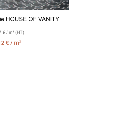
rie HOUSE OF VANITY
7 € / m² (HT)
/ m
12
€
2