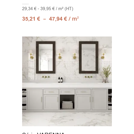
29,34 € - 39,95 € / m² (HT)
–
/ m
35,21
€
47,94
€
2