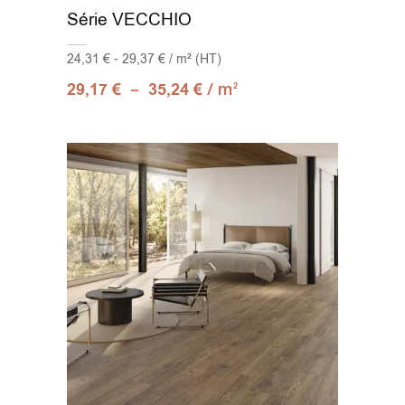
Série VECCHIO
24,31 € - 29,37 € / m² (HT)
–
/ m
29,17
€
35,24
€
2