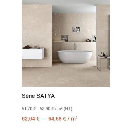
23X180
(1)
24x151
(3)
25x40
(1)
25x75
(3)
25x150
(4)
29x90
(1)
30.3x61.3
(2)
Série SATYA
30x60
(42)
51,70 € - 53,90 € / m² (HT)
–
/ m
62,04
€
64,68
€
2
30x60 Faïence blanche
(1)