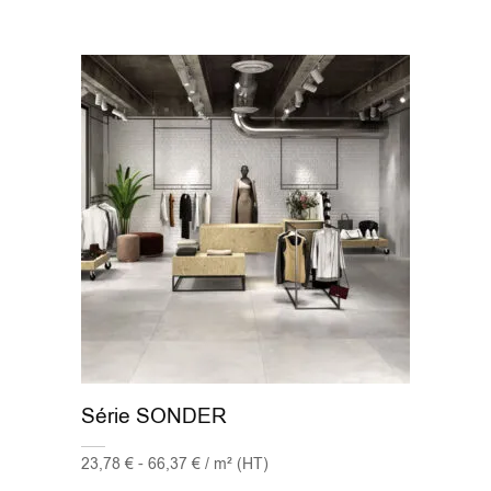
60.8x60.8
(2)
60x60
(77)
60x60 - 20mm
(13)
60x60 XS
(1)
60x90
(1)
60x90 - 20mm
(7)
60x120
(97)
60x120 - 20mm
(1)
Série SONDER
75.5x151
(1)
23,78 € - 66,37 € / m² (HT)