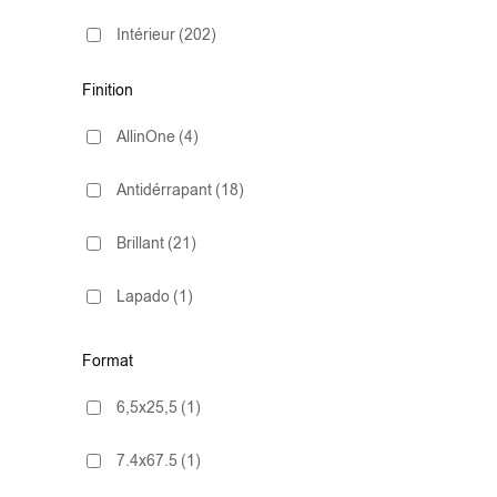
Intérieur
(202)
Finition
AllinOne
(4)
Antidérrapant
(18)
Brillant
(21)
Lapado
(1)
Mate
(172)
Format
Natural
(2)
6,5x25,5
(1)
Poli
(13)
7.4x67.5
(1)