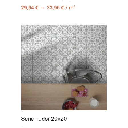
–
/ m
29,64
€
33,96
€
2
Deco Material 33x100
(1)
Deco Triangle 33x100
(1)
Mosaic 30x30
(1)
Stripes 24x75
(1)
Tangram 30x30
(1)
Série Tudor 20×20