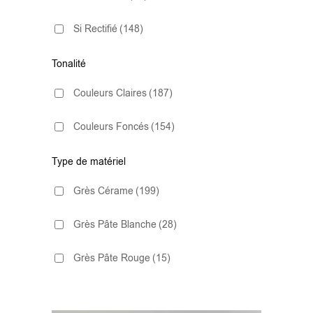
très antidérapant C3
(16)
Imitation Parquet
(48)
Si Rectifié
(148)
20X20
(4)
Imitation Pierre
(42)
Tonalité
20x24
(3)
Lisse
(4)
Couleurs Claires
(187)
20x60
(3)
Marbre
(42)
Couleurs Foncés
(154)
20x120
(6)
Métro
(10)
Type de matériel
20x122.5
(1)
Grès Cérame
(199)
Tomette
(1)
22.3x22.3
(3)
Grès Pâte Blanche
(28)
22.5x90
(1)
Grès Pâte Rouge
(15)
23.3x120
(2)
23x120
(17)