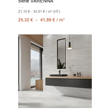
Série VARENNA
21,10 € - 34,91 € / m² (HT)
–
/ m
25,32
€
41,89
€
2