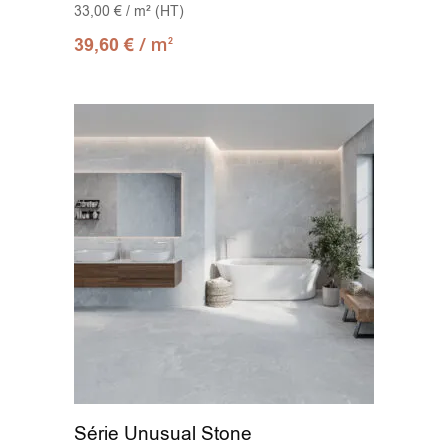
33,00 € / m² (HT)
/ m
39,60
€
2
Série Unusual Stone