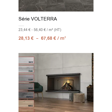
Série VOLTERRA
23,44 € - 56,40 € / m² (HT)
–
/ m
28,13
€
67,68
€
2