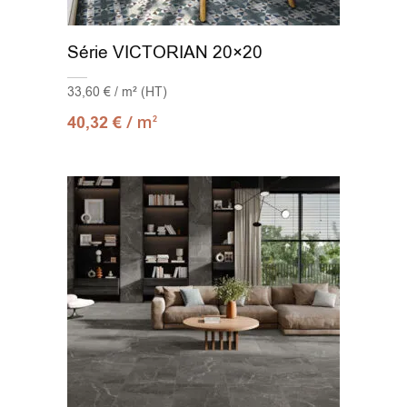
Série VICTORIAN 20×20
33,60 € / m² (HT)
/ m
40,32
€
2