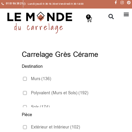
01 87 65 36 21
Lundi-Jeudi 9:30-16:30 et Vendredi 9:30-14:00
0
Carrelage Grès Cérame
Destination
Murs
(136)
Polyvalent (Murs et Sols)
(192)
Sols
(174)
Pièce
Extérieur et Intérieur
(102)