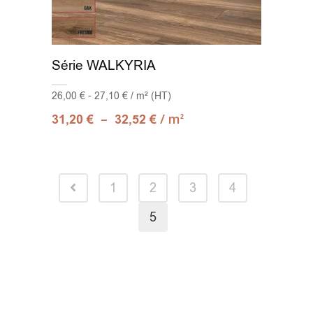
Série WALKYRIA
26,00 € - 27,10 € / m² (HT)
–
/ m
31,20
€
32,52
€
2
1
2
3
4
5