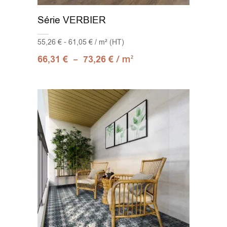
Série VERBIER
55,26 € - 61,05 € / m² (HT)
–
/ m
66,31
€
73,26
€
2