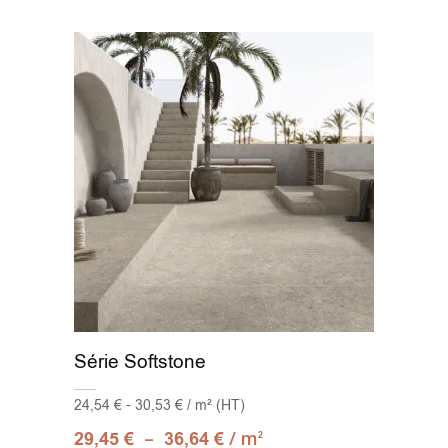
33x66.5
(5)
33x100
(1)
37.5x75
(4)
37X75
(2)
40x120
(2)
45.2x45.2
(4)
45x45
(16)
Série Softstone
50x100
(4)
24,54 € - 30,53 € / m² (HT)
50x100 C3
(1)
–
/ m
29,45
€
36,64
€
2