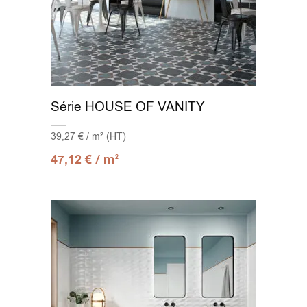
Série HOUSE OF VANITY
39,27 € / m² (HT)
/ m
47,12
€
2