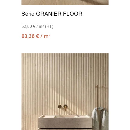
Série GRANIER FLOOR
52,80 € / m² (HT)
/ m
63,36
€
2