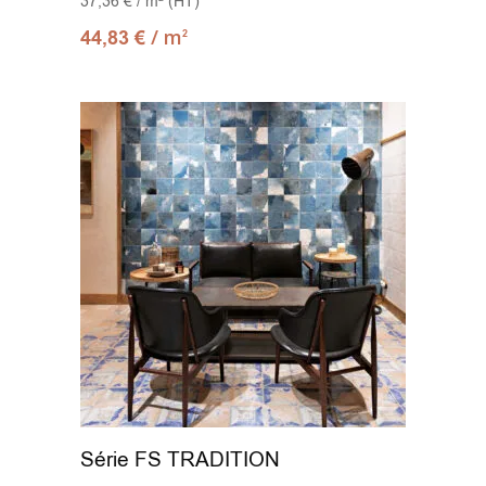
37,36 € / m² (HT)
33.3X33.3
(2)
/ m
44,83
€
2
33.3x90
(10)
33.3x100
(13)
33.3x100 Decor
(2)
33.5x33.5
(1)
33x33
(11)
33x66.5
(1)
33x91
(1)
33x100
(1)
Série FS TRADITION
37.5x75
(4)