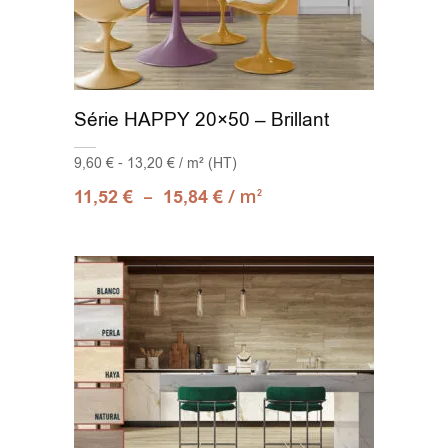
Série HAPPY 20×50 – Brillant
9,60 € - 13,20 € / m² (HT)
–
/ m
11,52
€
15,84
€
2