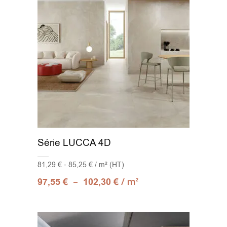
Série LUCCA 4D
81,29 € - 85,25 € / m² (HT)
–
/ m
97,55
€
102,30
€
2