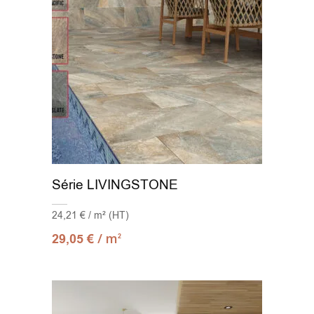
Série LIVINGSTONE
24,21 € / m² (HT)
/ m
29,05
€
2