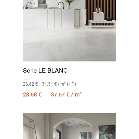
Série LE BLANC
23,82 € - 31,31 € / m² (HT)
–
/ m
28,58
€
37,57
€
2