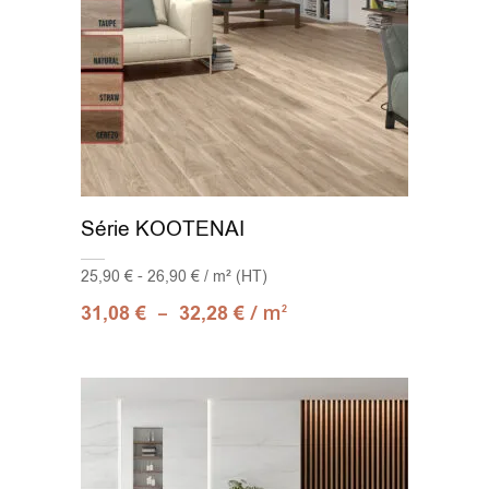
Série KOOTENAI
25,90 € - 26,90 € / m² (HT)
–
/ m
31,08
€
32,28
€
2