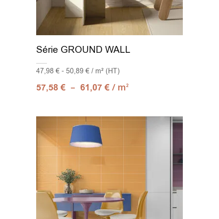
Série GROUND WALL
47,98 € - 50,89 € / m² (HT)
–
/ m
57,58
€
61,07
€
2