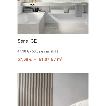
Série ICE
47,98 € - 50,89 € / m² (HT)
–
/ m
57,58
€
61,07
€
2