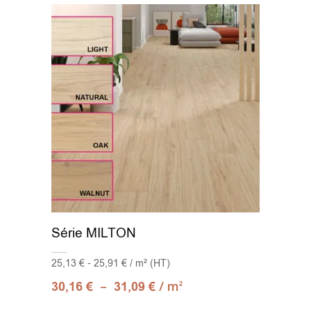
Série MILTON
25,13 € - 25,91 € / m² (HT)
–
/ m
30,16
€
31,09
€
2