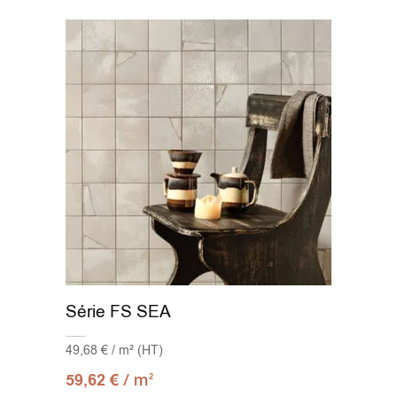
Revêtements de sol en plastique
(7)
15x13,5
(1)
15x15
(3)
15x17 Hex
(3)
15x90
(7)
17.5x17.5
(1)
18x122
(6)
19.5x121.5
(6)
Série FS SEA
20.5x61.5
(2)
49,68 € / m² (HT)
20X20
(12)
/ m
59,62
€
2