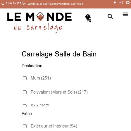
01 87 65 36 21
Lundi-Jeudi 9:30-16:30 et Vendredi 9:30-14:00
0
Carrelage Salle de Bain
Destination
Murs
(251)
Polyvalent (Murs et Sols)
(217)
Sols
(207)
Pièce
Extérieur et Intérieur
(94)