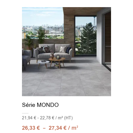
Série MONDO
21,94 € - 22,78 € / m² (HT)
–
/ m
26,33
€
27,34
€
2