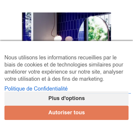
Nous utilisons les informations recueillies par le
biais de cookies et de technologies similaires pour
améliorer votre expérience sur notre site, analyser
votre utilisation et à des fins de marketing.
Politique de Confidentialité
Plus d'options
Série MONOCOLORES 10×20 –
Autoriser tous
Mat / Brillant
15,70 € - 29,26 € / m² (HT)