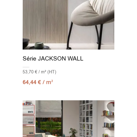
Série JACKSON WALL
53,70 € / m² (HT)
/ m
64,44
€
2