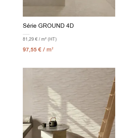
Série GROUND 4D
81,29 € / m² (HT)
/ m
97,55
€
2