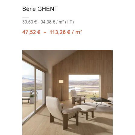
Série GHENT
Mur 30x61
(1)
39,60 € - 94,38 € / m² (HT)
Stripes 24x75
(1)
–
/ m
47,52
€
113,26
€
2
Tangram 30x30
(1)