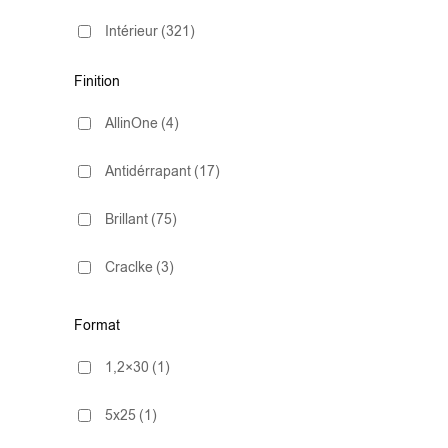
Intérieur
(321)
Finition
AllinOne
(4)
Antidérrapant
(17)
Brillant
(75)
Craclke
(3)
ExtraWhite
(2)
Format
Lapado
(1)
1,2×30
(1)
Mate
(263)
5x25
(1)