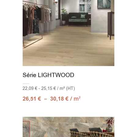
Série LIGHTWOOD
22,09 € - 25,15 € / m² (HT)
–
/ m
26,51
€
30,18
€
2