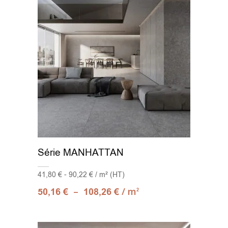
Série MANHATTAN
41,80 € - 90,22 € / m² (HT)
–
/ m
50,16
€
108,26
€
2