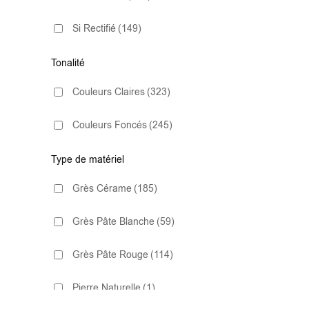
très antidérapant C3
(16)
Décoratif
(2)
Si Rectifié
(149)
10x20 Rugosa
(1)
Effet Béton
(30)
Tonalité
10x30
(12)
Hexagonal
(6)
Couleurs Claires
(323)
10x30.5
(1)
Imitation Parquet
(46)
Couleurs Foncés
(245)
10x40
(4)
Imitation Pierre
(49)
Type de matériel
13.2x13.2
(1)
Grès Cérame
(185)
Lisse
(4)
13x13
(5)
Grès Pâte Blanche
(59)
Marbre
(42)
14x16 Hexagonal
(2)
Grès Pâte Rouge
(114)
Métro
(53)
15,2×17,2
(1)
Pierre Naturelle
(1)
Tomette
(2)
15.3X91
(1)