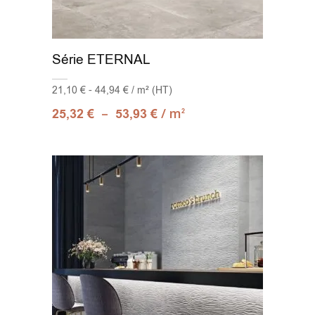
Série ETERNAL
21,10 € - 44,94 € / m² (HT)
–
/ m
25,32
€
53,93
€
2