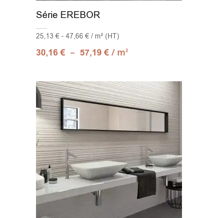
Série EREBOR
25,13 € - 47,66 € / m² (HT)
–
/ m
30,16
€
57,19
€
2