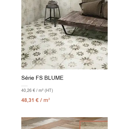
Série FS BLUME
40,26 € / m² (HT)
/ m
48,31
€
2