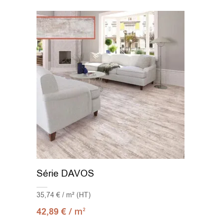
15x15
(4)
15x17 Hex
(3)
15x90
(7)
17.5x17.5
(1)
18x122
(6)
19.5x121.5
(6)
20.5x61.5
(2)
Série DAVOS
20X20
(11)
35,74 € / m² (HT)
20x24
(3)
/ m
42,89
€
2