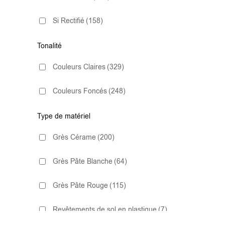
très antidérapant C3
(16)
Décoratif
(2)
Si Rectifié
(158)
10x30.5
(1)
Effet Béton
(30)
Tonalité
10x40
(4)
Hexagonal
(6)
Couleurs Claires
(329)
13.2x13.2
(1)
Imitation Parquet
(50)
Couleurs Foncés
(248)
13x13
(6)
Imitation Pierre
(54)
Type de matériel
14.5x120
(4)
Grès Cérame
(200)
Lisse
(4)
14x16 Hexagonal
(2)
Grès Pâte Blanche
(64)
Marbre
(43)
15,2×17,2
(1)
Grès Pâte Rouge
(115)
Métro
(54)
15.3X91
(1)
Revêtements de sol en plastique
(7)
Tomette
(3)
15x13,5
(1)