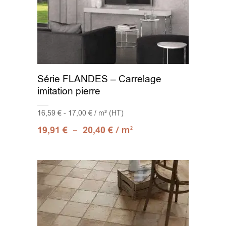
Série FLANDES – Carrelage
imitation pierre
16,59 € - 17,00 € / m² (HT)
–
/ m
19,91
€
20,40
€
2