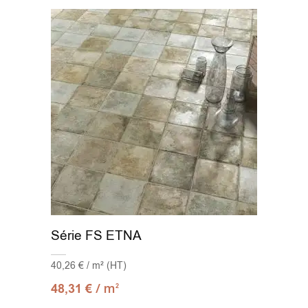
Série FS ETNA
40,26 € / m² (HT)
/ m
48,31
€
2