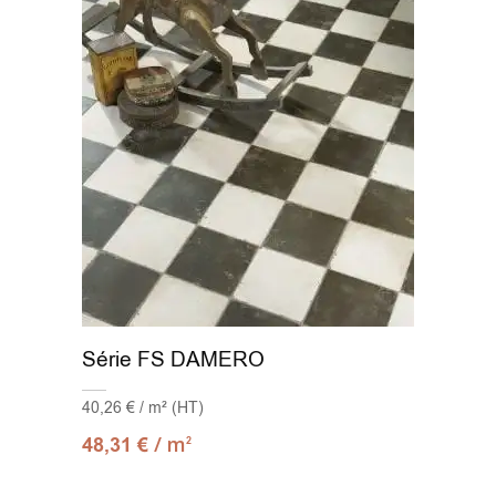
Série FS DAMERO
40,26 € / m² (HT)
/ m
48,31
€
2