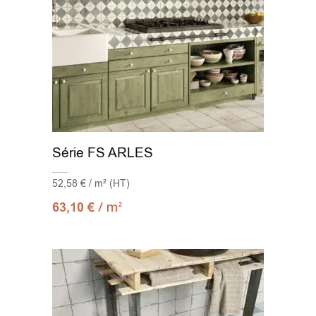
Série FS ARLES
52,58 € / m² (HT)
/ m
63,10
€
2