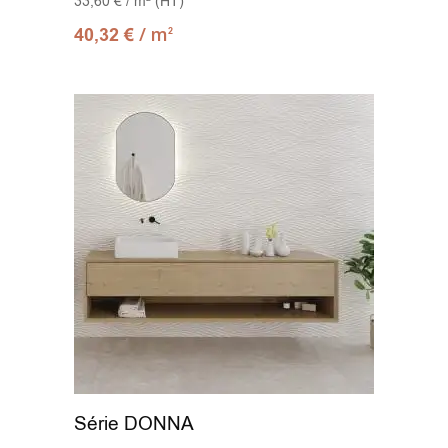
33,60 € / m² (HT)
30X150
(6)
/ m
40,32
€
2
32x90
(4)
33.3X33.3
(1)
33.3x90
(10)
33.3x100
(14)
33.3x100 Decor
(2)
33.5x33.5
(1)
33x33
(11)
33x66.5
(5)
Série DONNA
33x91
(1)