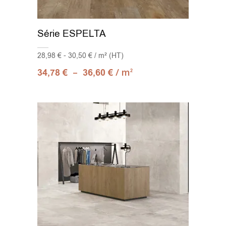
Série ESPELTA
28,98 € - 30,50 € / m² (HT)
–
/ m
34,78
€
36,60
€
2