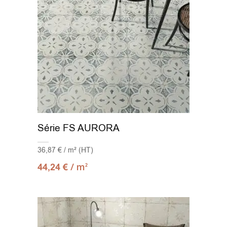
Série FS AURORA
36,87 € / m² (HT)
/ m
44,24
€
2