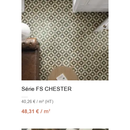
Série FS CHESTER
40,26 € / m² (HT)
/ m
48,31
€
2