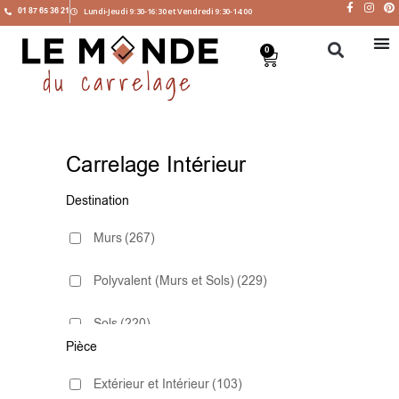
01 87 65 36 21
Lundi-Jeudi 9:30-16:30 et Vendredi 9:30-14:00
0
Carrelage Intérieur
Destination
Murs
(267)
Polyvalent (Murs et Sols)
(229)
Sols
(220)
Pièce
Extérieur et Intérieur
(103)