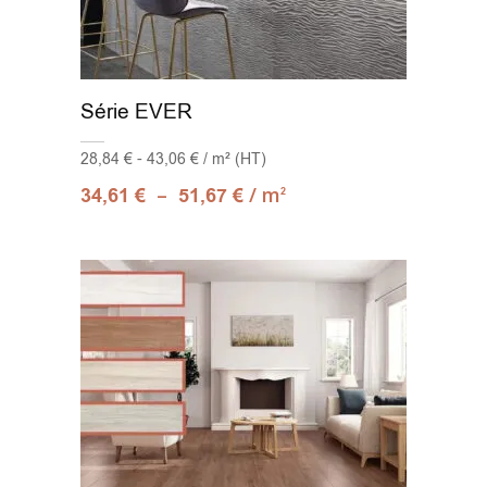
Série EVER
28,84 € - 43,06 € / m² (HT)
–
/ m
34,61
€
51,67
€
2