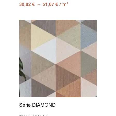
–
/ m
30,82
€
51,67
€
2
30.3x61.3
(2)
30x30
(1)
30x60
(45)
30x60 Faïence blanche
(1)
30x60 Leaves Anima
(1)
30x61 sol
(1)
30x75
(1)
30x90
(9)
Série DIAMOND
30x90 Pyramid Anima White
(1)