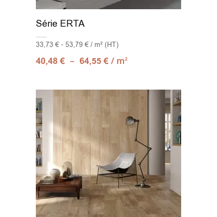
Série ERTA
33,73 € - 53,79 € / m² (HT)
–
/ m
40,48
€
64,55
€
2