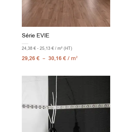
Série EVIE
24,38 € - 25,13 € / m² (HT)
–
/ m
29,26
€
30,16
€
2