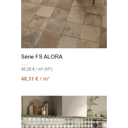
Série FS ALORA
40,26 € / m² (HT)
/ m
48,31
€
2