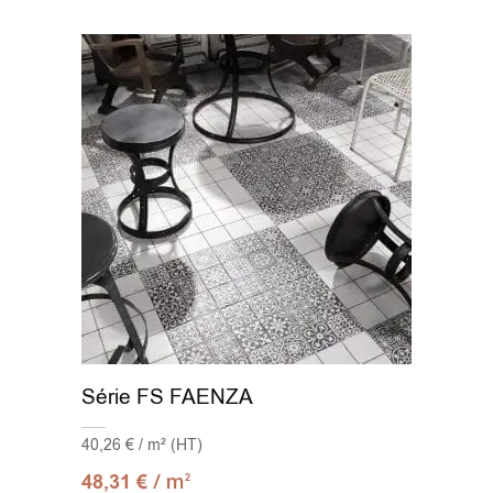
Série FS FAENZA
40,26 € / m² (HT)
/ m
48,31
€
2