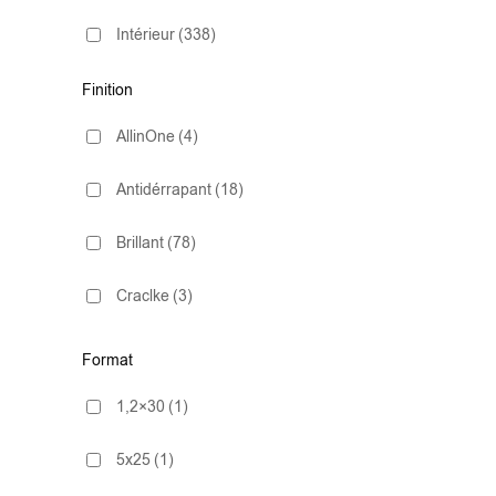
Intérieur
(338)
Finition
AllinOne
(4)
Antidérrapant
(18)
Brillant
(78)
Craclke
(3)
ExtraWhite
(2)
Format
Lapado
(1)
1,2×30
(1)
Mate
(278)
5x25
(1)