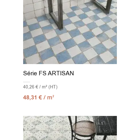
Série FS ARTISAN
40,26 € / m² (HT)
/ m
48,31
€
2