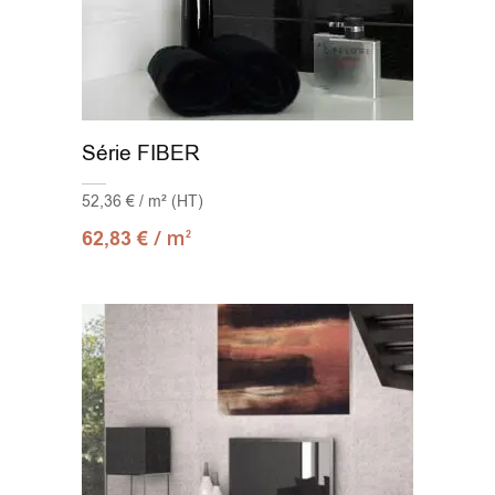
Série FIBER
52,36 € / m² (HT)
/ m
62,83
€
2